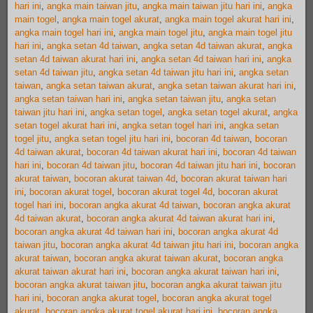
hari ini
,
angka main taiwan jitu
,
angka main taiwan jitu hari ini
,
angka
main togel
,
angka main togel akurat
,
angka main togel akurat hari ini
,
angka main togel hari ini
,
angka main togel jitu
,
angka main togel jitu
hari ini
,
angka setan 4d taiwan
,
angka setan 4d taiwan akurat
,
angka
setan 4d taiwan akurat hari ini
,
angka setan 4d taiwan hari ini
,
angka
setan 4d taiwan jitu
,
angka setan 4d taiwan jitu hari ini
,
angka setan
taiwan
,
angka setan taiwan akurat
,
angka setan taiwan akurat hari ini
,
angka setan taiwan hari ini
,
angka setan taiwan jitu
,
angka setan
taiwan jitu hari ini
,
angka setan togel
,
angka setan togel akurat
,
angka
setan togel akurat hari ini
,
angka setan togel hari ini
,
angka setan
togel jitu
,
angka setan togel jitu hari ini
,
bocoran 4d taiwan
,
bocoran
4d taiwan akurat
,
bocoran 4d taiwan akurat hari ini
,
bocoran 4d taiwan
hari ini
,
bocoran 4d taiwan jitu
,
bocoran 4d taiwan jitu hari ini
,
bocoran
akurat taiwan
,
bocoran akurat taiwan 4d
,
bocoran akurat taiwan hari
ini
,
bocoran akurat togel
,
bocoran akurat togel 4d
,
bocoran akurat
togel hari ini
,
bocoran angka akurat 4d taiwan
,
bocoran angka akurat
4d taiwan akurat
,
bocoran angka akurat 4d taiwan akurat hari ini
,
bocoran angka akurat 4d taiwan hari ini
,
bocoran angka akurat 4d
taiwan jitu
,
bocoran angka akurat 4d taiwan jitu hari ini
,
bocoran angka
akurat taiwan
,
bocoran angka akurat taiwan akurat
,
bocoran angka
akurat taiwan akurat hari ini
,
bocoran angka akurat taiwan hari ini
,
bocoran angka akurat taiwan jitu
,
bocoran angka akurat taiwan jitu
hari ini
,
bocoran angka akurat togel
,
bocoran angka akurat togel
akurat
,
bocoran angka akurat togel akurat hari ini
,
bocoran angka