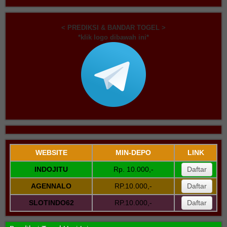
< PREDIKSI & BANDAR TOGEL >
*klik logo dibawah ini*
WEBSITE
MIN-DEPO
LINK
INDOJITU
Rp. 10.000,-
Daftar
AGENNALO
RP.10.000,-
Daftar
SLOTINDO62
RP.10.000,-
Daftar