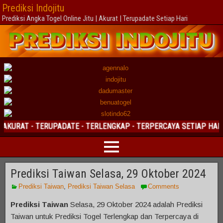
Prediksi Indojitu
Prediksi Angka Togel Online Jitu | Akurat | Terupadate Setiap Hari
RAT - TERUPADATE - TERLENGKAP - TERPERCAYA SETIAP HARI DI T
Prediksi Taiwan Selasa, 29 Oktober 2024
Prediksi Taiwan
,
Prediksi Taiwan Selasa
Comments
Prediksi Taiwan
Selasa, 29 Oktober 2024 adalah Prediksi
Taiwan untuk Prediksi Togel Terlengkap dan Terpercaya di