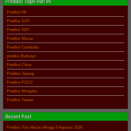
Prediksi Togel Hari Ini
Prediksi HK
Predikis SGP
Prediksi SDY
Prediksi Macau
Prediksi Cambodia
prediksi Bullseye
Prediksi China
Prediksi Jepang
Prediksi PSCO
Prediksi Mongolia
Prediksi Taiwan
Recent Post
Prediksi Toto Macau Minggu 9 Agustus 2026