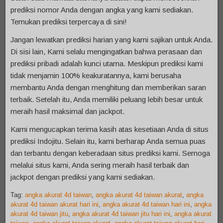
prediksi nomor Anda dengan angka yang kami sediakan.
Temukan prediksi terpercaya di sini!
Jangan lewatkan prediksi harian yang kami sajikan untuk Anda.
Di sisi lain, Kami selalu mengingatkan bahwa perasaan dan
prediksi pribadi adalah kunci utama. Meskipun prediksi kami
tidak menjamin 100% keakuratannya, kami berusaha
membantu Anda dengan menghitung dan memberikan saran
terbaik. Setelah itu, Anda memiliki peluang lebih besar untuk
meraih hasil maksimal dan jackpot.
Kami mengucapkan terima kasih atas kesetiaan Anda di situs
prediksi Indojitu. Selain itu, kami berharap Anda semua puas
dan terbantu dengan keberadaan situs prediksi kami. Semoga
melalui situs kami, Anda sering meraih hasil terbaik dan
jackpot dengan prediksi yang kami sediakan.
Tag:
angka akurat 4d taiwan
,
angka akurat 4d taiwan akurat
,
angka
akurat 4d taiwan akurat hari ini
,
angka akurat 4d taiwan hari ini
,
angka
akurat 4d taiwan jitu
,
angka akurat 4d taiwan jitu hari ini
,
angka akurat