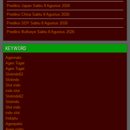
Prediksi Japan Sabtu 8 Agustus 2026
Prediksi China Sabtu 8 Agustus 2026
Prediksi SDY Sabtu 8 Agustus 2026
Prediksi Bullseye Sabtu 8 Agustus 2026
KEYWORD
Agennalo
Agen Togel
Agen Togel
Slotindo62
Slotindo
Slot indo
indo slot
Slotindo62
Slotindo
Slot indo
indo slot
Indojitu
Agenpaito
Agen paito