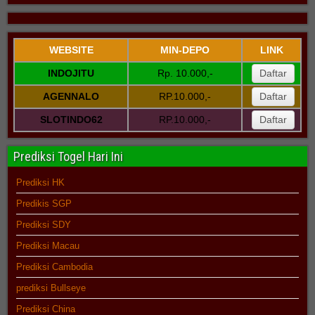
WEBSITE
MIN-DEPO
LINK
INDOJITU
Rp. 10.000,-
Daftar
AGENNALO
RP.10.000,-
Daftar
SLOTINDO62
RP.10.000,-
Daftar
Prediksi Togel Hari Ini
Prediksi HK
Predikis SGP
Prediksi SDY
Prediksi Macau
Prediksi Cambodia
prediksi Bullseye
Prediksi China