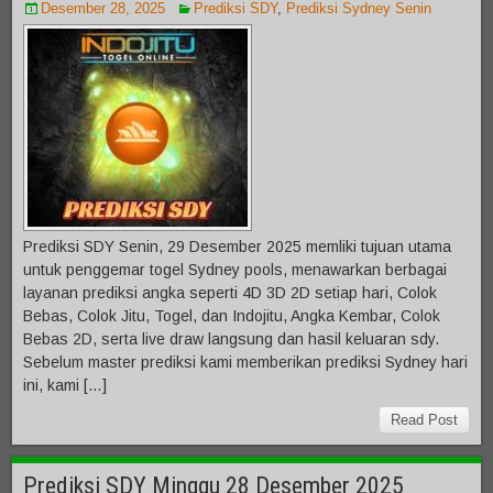
Desember 28, 2025
Prediksi SDY
,
Prediksi Sydney Senin
Prediksi SDY Senin, 29 Desember 2025 memliki tujuan utama
untuk penggemar togel Sydney pools, menawarkan berbagai
layanan prediksi angka seperti 4D 3D 2D setiap hari, Colok
Bebas, Colok Jitu, Togel, dan Indojitu, Angka Kembar, Colok
Bebas 2D, serta live draw langsung dan hasil keluaran sdy.
Sebelum master prediksi kami memberikan prediksi Sydney hari
ini, kami […]
Read Post
Prediksi SDY Minggu 28 Desember 2025