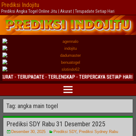
Prediksi Indojitu
Prediksi Angka Togel Online Jitu | Akurat | Terupadate Setiap Hari
T - TERUPADATE - TERLENGKAP - TERPERCAYA SETIAP HARI DI TAH
Tag:
angka main togel
Prediksi SDY Rabu 31 Desember 2025
Desember 30, 2025
Prediksi SDY
,
Prediksi Sydney Rabu