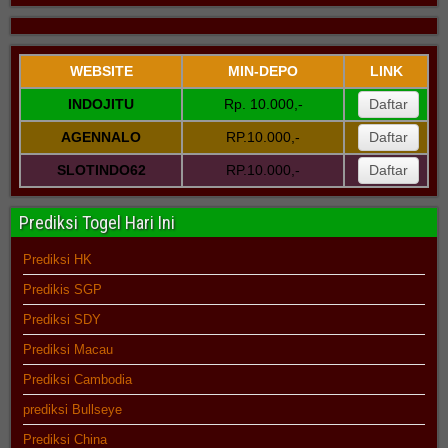
WEBSITE
MIN-DEPO
LINK
INDOJITU
Rp. 10.000,-
Daftar
AGENNALO
RP.10.000,-
Daftar
SLOTINDO62
RP.10.000,-
Daftar
Prediksi Togel Hari Ini
Prediksi HK
Predikis SGP
Prediksi SDY
Prediksi Macau
Prediksi Cambodia
prediksi Bullseye
Prediksi China