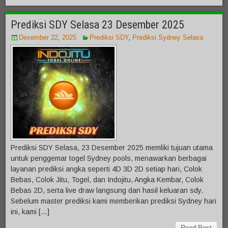
Prediksi SDY Selasa 23 Desember 2025
Desember 22, 2025
Prediksi SDY
,
Prediksi Sydney Selasa
Prediksi SDY Selasa, 23 Desember 2025 memliki tujuan utama
untuk penggemar togel Sydney pools, menawarkan berbagai
layanan prediksi angka seperti 4D 3D 2D setiap hari, Colok
Bebas, Colok Jitu, Togel, dan Indojitu, Angka Kembar, Colok
Bebas 2D, serta live draw langsung dan hasil keluaran sdy.
Sebelum master prediksi kami memberikan prediksi Sydney hari
ini, kami […]
Read Post