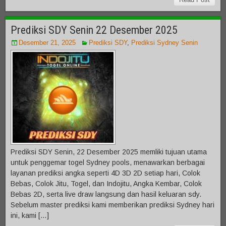
Prediksi SDY Senin 22 Desember 2025
Desember 21, 2025
Prediksi SDY
,
Prediksi Sydney Senin
Prediksi SDY Senin, 22 Desember 2025 memliki tujuan utama
untuk penggemar togel Sydney pools, menawarkan berbagai
layanan prediksi angka seperti 4D 3D 2D setiap hari, Colok
Bebas, Colok Jitu, Togel, dan Indojitu, Angka Kembar, Colok
Bebas 2D, serta live draw langsung dan hasil keluaran sdy.
Sebelum master prediksi kami memberikan prediksi Sydney hari
ini, kami […]