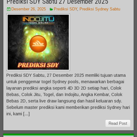
Prediksi SDY Sabtu 27 Desember 2025
Desember 26, 2025
Prediksi SDY
,
Prediksi Sydney Sabtu
Prediksi SDY Sabtu, 27 Desember 2025 memliki tujuan utama
untuk penggemar togel Sydney pools, menawarkan berbagai
layanan prediksi angka seperti 4D 3D 2D setiap hari, Colok
Bebas, Colok Jitu, Togel, dan Indojitu, Angka Kembar, Colok
Bebas 2D, serta live draw langsung dan hasil keluaran sdy.
Sebelum master prediksi kami memberikan prediksi Sydney hari
ini, kami […]
Read Post