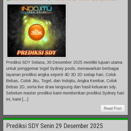
Prediksi SDY Selasa, 30 Desember 2025 memliki tujuan utama
untuk penggemar togel Sydney pools, menawarkan berbagai
layanan prediksi angka seperti 4D 3D 2D setiap hari, Colok
Bebas, Colok Jitu, Togel, dan Indojitu, Angka Kembar, Colok
Bebas 2D, serta live draw langsung dan hasil keluaran sdy.
Sebelum master prediksi kami memberikan prediksi Sydney hari
ini, kami […]
Read Post
Prediksi SDY Senin 29 Desember 2025