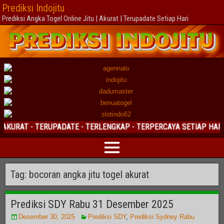
Prediksi Indojitu
Prediksi Angka Togel Online Jitu | Akurat | Terupadate Setiap Hari
AT - TERUPADATE - TERLENGKAP - TERPERCAYA SETIAP HARI DI TA
Tag:
bocoran angka jitu togel akurat
Prediksi SDY Rabu 31 Desember 2025
Desember 30, 2025
Prediksi SDY
,
Prediksi Sydney Rabu