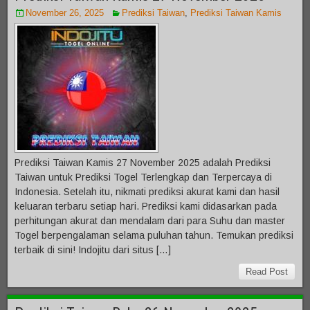
November 26, 2025
Prediksi Taiwan
,
Prediksi Taiwan Kamis
Prediksi Taiwan Kamis 27 November 2025 adalah Prediksi
Taiwan untuk Prediksi Togel Terlengkap dan Terpercaya di
Indonesia. Setelah itu, nikmati prediksi akurat kami dan hasil
keluaran terbaru setiap hari. Prediksi kami didasarkan pada
perhitungan akurat dan mendalam dari para Suhu dan master
Togel berpengalaman selama puluhan tahun. Temukan prediksi
terbaik di sini! Indojitu dari situs […]
Read Post