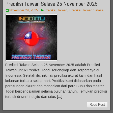
Prediksi Taiwan Selasa 25 November 2025
November 24, 2025
Prediksi Taiwan
,
Prediksi Taiwan Selasa
Prediksi Taiwan Selasa 25 November 2025 adalah Prediksi
Taiwan untuk Prediksi Togel Terlengkap dan Terpercaya di
Indonesia. Setelah itu, nikmati prediksi akurat kami dan hasil
keluaran terbaru setiap hari. Prediksi kami didasarkan pada
perhitungan akurat dan mendalam dari para Suhu dan master
Togel berpengalaman selama puluhan tahun. Temukan prediksi
terbaik di sini! Indojitu dari situs […]
Read Post