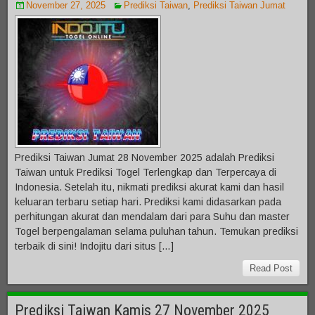
November 27, 2025
Prediksi Taiwan
,
Prediksi Taiwan Jumat
Prediksi Taiwan Jumat 28 November 2025 adalah Prediksi
Taiwan untuk Prediksi Togel Terlengkap dan Terpercaya di
Indonesia. Setelah itu, nikmati prediksi akurat kami dan hasil
keluaran terbaru setiap hari. Prediksi kami didasarkan pada
perhitungan akurat dan mendalam dari para Suhu dan master
Togel berpengalaman selama puluhan tahun. Temukan prediksi
terbaik di sini! Indojitu dari situs […]
Read Post
Prediksi Taiwan Kamis 27 November 2025