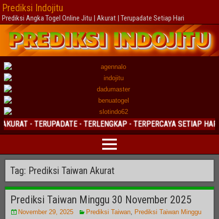
Prediksi Indojitu
Prediksi Angka Togel Online Jitu | Akurat | Terupadate Setiap Hari
AT - TERUPADATE - TERLENGKAP - TERPERCAYA SETIAP HARI DI TA
Tag:
Prediksi Taiwan Akurat
Prediksi Taiwan Minggu 30 November 2025
November 29, 2025
Prediksi Taiwan
,
Prediksi Taiwan Minggu