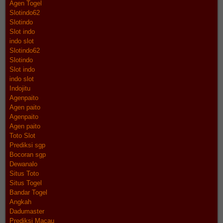
Agen Togel
Slotindo62
Slotindo
Slot indo
indo slot
Slotindo62
Slotindo
Slot indo
indo slot
Indojitu
Agenpaito
Agen paito
Agenpaito
Agen paito
Toto Slot
Prediksi sgp
Bocoran sgp
Dewanalo
Situs Toto
Situs Togel
Bandar Togel
Angkah
Dadumaster
Prediksi Macau