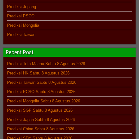
Prediksi Jepang
Prediksi PSCO
Prediksi Mongolia
Prediksi Taiwan
Recent Post
Prediksi Toto Macau Sabtu 8 Agustus 2026
Prediksi HK Sabtu 8 Agustus 2026
Prediksi Taiwan Sabtu 8 Agustus 2026
Prediksi PCSO Sabtu 8 Agustus 2026
Prediksi Mongolia Sabtu 8 Agustus 2026
Prediksi SGP Sabtu 8 Agustus 2026
Prediksi Japan Sabtu 8 Agustus 2026
Prediksi China Sabtu 8 Agustus 2026
Prediksi SDY Sabtu 8 Agustus 2026