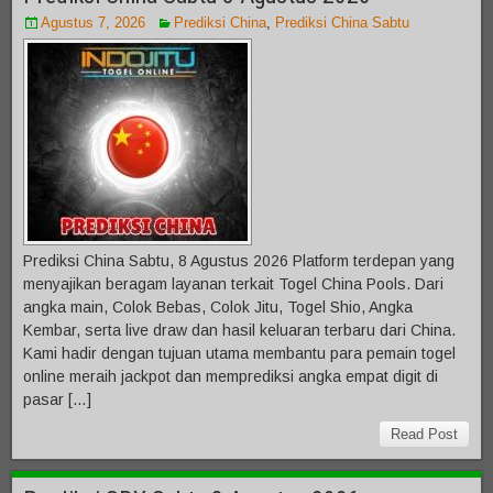
Agustus 7, 2026
Prediksi China
,
Prediksi China Sabtu
Prediksi China Sabtu, 8 Agustus 2026 Platform terdepan yang
menyajikan beragam layanan terkait Togel China Pools. Dari
angka main, Colok Bebas, Colok Jitu, Togel Shio, Angka
Kembar, serta live draw dan hasil keluaran terbaru dari China.
Kami hadir dengan tujuan utama membantu para pemain togel
online meraih jackpot dan memprediksi angka empat digit di
pasar […]
Read Post