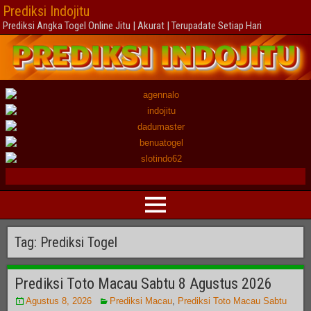
Prediksi Indojitu
Prediksi Angka Togel Online Jitu | Akurat | Terupadate Setiap Hari
Tag:
Prediksi Togel
Prediksi Toto Macau Sabtu 8 Agustus 2026
Agustus 8, 2026
Prediksi Macau
,
Prediksi Toto Macau Sabtu