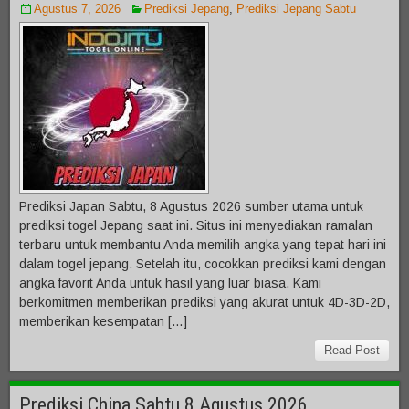
Agustus 7, 2026
Prediksi Jepang
,
Prediksi Jepang Sabtu
Prediksi Japan Sabtu, 8 Agustus 2026 sumber utama untuk
prediksi togel Jepang saat ini. Situs ini menyediakan ramalan
terbaru untuk membantu Anda memilih angka yang tepat hari ini
dalam togel jepang. Setelah itu, cocokkan prediksi kami dengan
angka favorit Anda untuk hasil yang luar biasa. Kami
berkomitmen memberikan prediksi yang akurat untuk 4D-3D-2D,
memberikan kesempatan […]
Read Post
Prediksi China Sabtu 8 Agustus 2026