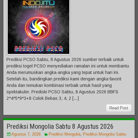
Prediksi PCSO Sabtu, 8 Agustus 2026 sumber terbaik untuk
prediksi togel PCSO menyediakan ramalan ini untuk membantu
Anda merumuskan angka-angka yang tepat untuk hari ini.
Setelah itu, bandingkan prediksi kami dengan angka favorit
Anda dan temukan kombinasi terbaik untuk hasil yang
spektakuler. Prediski PCSO Sabtu, 8 Agustus 2026 BBFS
2*4*5*9*3+8 Colok Bebas 3, 4, 2 […]
Read Post
Prediksi Mongolia Sabtu 8 Agustus 2026
Agustus 7, 2026
Prediksi Mongolia
,
Prediksi Mongolia Sabtu