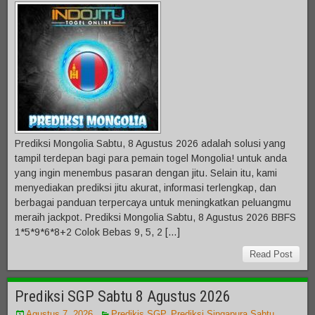
Prediksi Mongolia Sabtu, 8 Agustus 2026 adalah solusi yang
tampil terdepan bagi para pemain togel Mongolia! untuk anda
yang ingin menembus pasaran dengan jitu. Selain itu, kami
menyediakan prediksi jitu akurat, informasi terlengkap, dan
berbagai panduan terpercaya untuk meningkatkan peluangmu
meraih jackpot. Prediksi Mongolia Sabtu, 8 Agustus 2026 BBFS
1*5*9*6*8+2 Colok Bebas 9, 5, 2 […]
Read Post
Prediksi SGP Sabtu 8 Agustus 2026
Agustus 7, 2026
Predikis SGP
,
Prediksi Singapura Sabtu