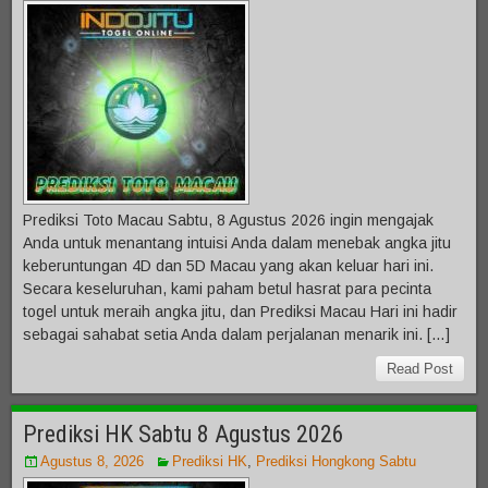
Prediksi Toto Macau Sabtu, 8 Agustus 2026 ingin mengajak
Anda untuk menantang intuisi Anda dalam menebak angka jitu
keberuntungan 4D dan 5D Macau yang akan keluar hari ini.
Secara keseluruhan, kami paham betul hasrat para pecinta
togel untuk meraih angka jitu, dan Prediksi Macau Hari ini hadir
sebagai sahabat setia Anda dalam perjalanan menarik ini. […]
Read Post
Prediksi HK Sabtu 8 Agustus 2026
Agustus 8, 2026
Prediksi HK
,
Prediksi Hongkong Sabtu