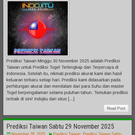
Prediksi Taiwan Minggu 30 November 2025 adalah Prediksi
Taiwan untuk Prediksi Togel Terlengkap dan Terpercaya di
Indonesia. Setelah itu, nikmati prediksi akurat kami dan hasil
keluaran terbaru setiap hari. Prediksi kami didasarkan pada
perhitungan akurat dan mendalam dari para Suhu dan master
Togel berpengalaman selama puluhan tahun. Temukan prediksi
terbaik di sini! Indojitu dari situs […]
Read Post
Prediksi Taiwan Sabtu 29 November 2025
November 28, 2025
Prediksi Taiwan
,
Prediksi Taiwan Sabtu