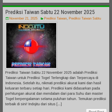
Prediksi Taiwan Sabtu 22 November 2025
November 21, 2025
Prediksi Taiwan
,
Prediksi Taiwan Sabtu
Prediksi Taiwan Sabtu 22 November 2025 adalah Prediksi
Taiwan untuk Prediksi Togel Terlengkap dan Terpercaya di
Indonesia. Setelah itu, nikmati prediksi akurat kami dan hasil
keluaran terbaru setiap hari. Prediksi kami didasarkan pada
perhitungan akurat dan mendalam dari para Suhu dan master
Togel berpengalaman selama puluhan tahun. Temukan prediksi
terbaik di sini! Indojitu dari situs […]
Read Post