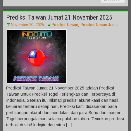
Prediksi Taiwan Jumat 21 November 2025
November 20, 2025
Prediksi Taiwan
,
Prediksi Taiwan Jumat
Prediksi Taiwan Jumat 21 November 2025 adalah Prediksi
Taiwan untuk Prediksi Togel Terlengkap dan Terpercaya di
Indonesia. Setelah itu, nikmati prediksi akurat kami dan hasil
keluaran terbaru setiap hari. Prediksi kami didasarkan pada
perhitungan akurat dan mendalam dari para Suhu dan master
Togel berpengalaman selama puluhan tahun. Temukan prediksi
terbaik di sini! Indojitu dari situs […]