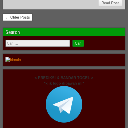
Read Post
← Older Posts
Search
< PREDIKSI & BANDAR TOGEL >
*klik logo dibawah ini*