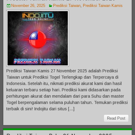
November 26, 2025
Prediksi Taiwan
,
Prediksi Taiwan Kamis
Prediksi Taiwan Kamis 27 November 2025 adalah Prediksi
Taiwan untuk Prediksi Togel Terlengkap dan Terpercaya di
Indonesia. Setelah itu, nikmati prediksi akurat kami dan hasil
keluaran terbaru setiap hari. Prediksi kami didasarkan pada
perhitungan akurat dan mendalam dari para Suhu dan master
Togel berpengalaman selama puluhan tahun. Temukan prediksi
terbaik di sini! Indojitu dari situs […]
Read Post