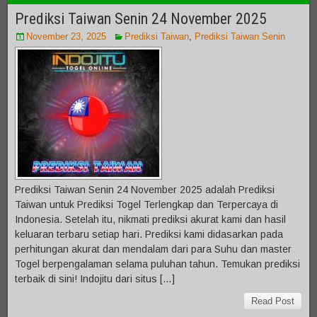
Prediksi Taiwan Senin 24 November 2025
November 23, 2025
Prediksi Taiwan
,
Prediksi Taiwan Senin
Prediksi Taiwan Senin 24 November 2025 adalah Prediksi
Taiwan untuk Prediksi Togel Terlengkap dan Terpercaya di
Indonesia. Setelah itu, nikmati prediksi akurat kami dan hasil
keluaran terbaru setiap hari. Prediksi kami didasarkan pada
perhitungan akurat dan mendalam dari para Suhu dan master
Togel berpengalaman selama puluhan tahun. Temukan prediksi
terbaik di sini! Indojitu dari situs […]
Read Post