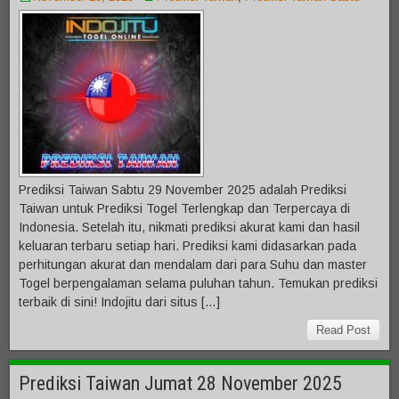
Prediksi Taiwan Sabtu 29 November 2025 adalah Prediksi
Taiwan untuk Prediksi Togel Terlengkap dan Terpercaya di
Indonesia. Setelah itu, nikmati prediksi akurat kami dan hasil
keluaran terbaru setiap hari. Prediksi kami didasarkan pada
perhitungan akurat dan mendalam dari para Suhu dan master
Togel berpengalaman selama puluhan tahun. Temukan prediksi
terbaik di sini! Indojitu dari situs […]
Read Post
Prediksi Taiwan Jumat 28 November 2025