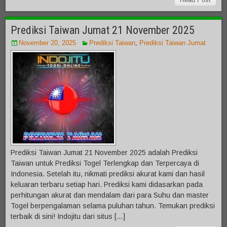
Prediksi Taiwan Jumat 21 November 2025
November 20, 2025
Prediksi Taiwan
,
Prediksi Taiwan Jumat
Prediksi Taiwan Jumat 21 November 2025 adalah Prediksi
Taiwan untuk Prediksi Togel Terlengkap dan Terpercaya di
Indonesia. Setelah itu, nikmati prediksi akurat kami dan hasil
keluaran terbaru setiap hari. Prediksi kami didasarkan pada
perhitungan akurat dan mendalam dari para Suhu dan master
Togel berpengalaman selama puluhan tahun. Temukan prediksi
terbaik di sini! Indojitu dari situs […]