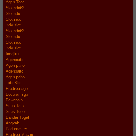
Agen Togel
Slotindo62
Slotindo
Slot indo
indo slot
Slotindo62
Slotindo
Slot indo
indo slot
Indojitu
Agenpaito
Agen paito
Agenpaito
Agen paito
Toto Slot
Prediksi sgp
Bocoran sgp
Dewanalo
Situs Toto
Situs Togel
Bandar Togel
Angkah
Dadumaster
Prediksi Macau