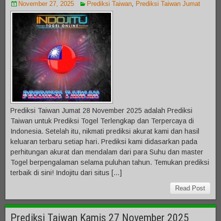
November 27, 2025
Prediksi Taiwan
,
Prediksi Taiwan Jumat
Prediksi Taiwan Jumat 28 November 2025 adalah Prediksi
Taiwan untuk Prediksi Togel Terlengkap dan Terpercaya di
Indonesia. Setelah itu, nikmati prediksi akurat kami dan hasil
keluaran terbaru setiap hari. Prediksi kami didasarkan pada
perhitungan akurat dan mendalam dari para Suhu dan master
Togel berpengalaman selama puluhan tahun. Temukan prediksi
terbaik di sini! Indojitu dari situs […]
Read Post
Prediksi Taiwan Kamis 27 November 2025