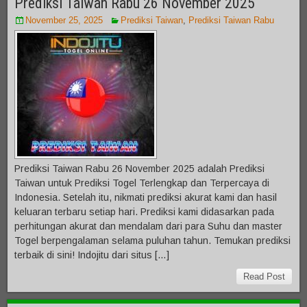
Prediksi Taiwan Rabu 26 November 2025
November 25, 2025
Prediksi Taiwan
,
Prediksi Taiwan Rabu
Prediksi Taiwan Rabu 26 November 2025 adalah Prediksi
Taiwan untuk Prediksi Togel Terlengkap dan Terpercaya di
Indonesia. Setelah itu, nikmati prediksi akurat kami dan hasil
keluaran terbaru setiap hari. Prediksi kami didasarkan pada
perhitungan akurat dan mendalam dari para Suhu dan master
Togel berpengalaman selama puluhan tahun. Temukan prediksi
terbaik di sini! Indojitu dari situs […]
Read Post