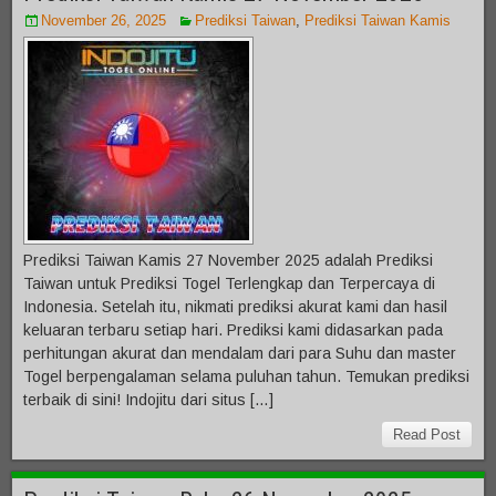
November 26, 2025
Prediksi Taiwan
,
Prediksi Taiwan Kamis
Prediksi Taiwan Kamis 27 November 2025 adalah Prediksi
Taiwan untuk Prediksi Togel Terlengkap dan Terpercaya di
Indonesia. Setelah itu, nikmati prediksi akurat kami dan hasil
keluaran terbaru setiap hari. Prediksi kami didasarkan pada
perhitungan akurat dan mendalam dari para Suhu dan master
Togel berpengalaman selama puluhan tahun. Temukan prediksi
terbaik di sini! Indojitu dari situs […]
Read Post