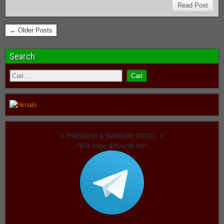
Read Post
← Older Posts
Search
< PREDIKSI & BANDAR TOGEL >
*klik logo dibawah ini*