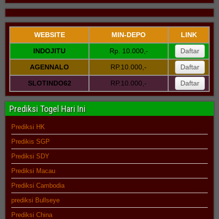
WEBSITE
MIN-DEPO
LINK
INDOJITU
Rp. 10.000,-
Daftar
AGENNALO
RP.10.000,-
Daftar
SLOTINDO62
RP.10.000,-
Daftar
Prediksi Togel Hari Ini
Prediksi HK
Predikis SGP
Prediksi SDY
Prediksi Macau
Prediksi Cambodia
prediksi Bullseye
Prediksi China