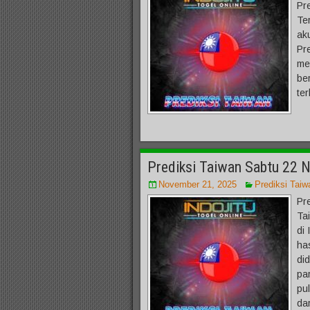
Pr
Ter
aku
Pr
me
be
ter
Prediksi Taiwan Sabtu 22
November 21, 2025
Prediksi Taiw
Pr
Ta
di 
has
di
pa
pul
dar