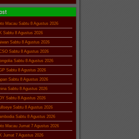
ost
oto Macau Sabtu 8 Agustus 2026
K Sabtu 8 Agustus 2026
aiwan Sabtu 8 Agustus 2026
PCSO Sabtu 8 Agustus 2026
ongolia Sabtu 8 Agustus 2026
SGP Sabtu 8 Agustus 2026
apan Sabtu 8 Agustus 2026
hina Sabtu 8 Agustus 2026
SDY Sabtu 8 Agustus 2026
ullseye Sabtu 8 Agustus 2026
ambodia Sabtu 8 Agustus 2026
oto Macau Jumat 7 Agustus 2026
K Jumat 7 Agustus 2026