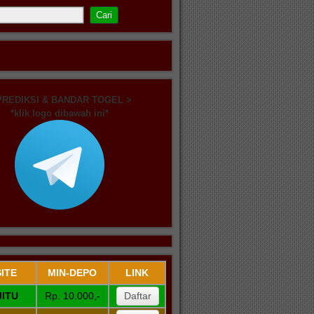
PREDIKSI & BANDAR TOGEL >
*klik logo dibawah ini*
ITE
MIN-DEPO
LINK
JITU
Rp. 10.000,-
Daftar