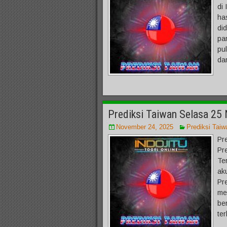
di 
has
di
pa
pul
dar
Prediksi Taiwan Selasa 25
November 24, 2025
Prediksi Taiw
Pr
Pr
Ter
aku
Pr
me
be
ter