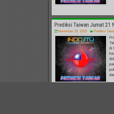
Prediksi Taiwan Jumat 21
November 20, 2025
Prediksi Taiw
Pr
Ta
di 
has
di
pa
pul
dar
← Older Posts
Prediksi Togel Indojitu © 2024