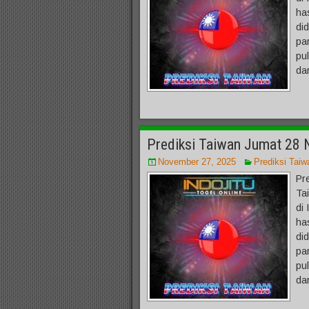
has
di
pa
pul
dar
Prediksi Taiwan Jumat 28
November 27, 2025
Prediksi Taiw
Pr
Ta
di 
has
di
pa
pul
dar