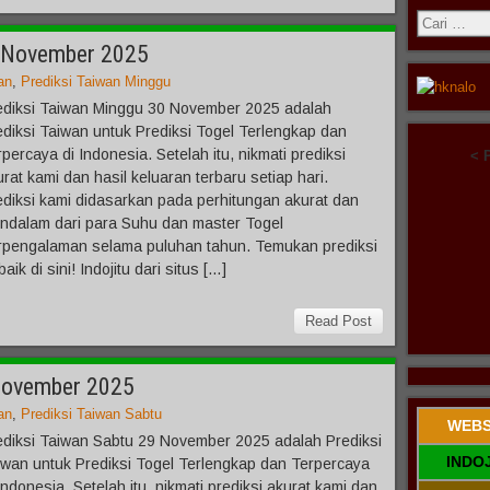
0 November 2025
an
,
Prediksi Taiwan Minggu
ediksi Taiwan Minggu 30 November 2025 adalah
ediksi Taiwan untuk Prediksi Togel Terlengkap dan
percaya di Indonesia. Setelah itu, nikmati prediksi
< 
rat kami dan hasil keluaran terbaru setiap hari.
ediksi kami didasarkan pada perhitungan akurat dan
ndalam dari para Suhu dan master Togel
rpengalaman selama puluhan tahun. Temukan prediksi
baik di sini! Indojitu dari situs […]
Read Post
 November 2025
an
,
Prediksi Taiwan Sabtu
WEBS
ediksi Taiwan Sabtu 29 November 2025 adalah Prediksi
INDO
iwan untuk Prediksi Togel Terlengkap dan Terpercaya
Indonesia. Setelah itu, nikmati prediksi akurat kami dan