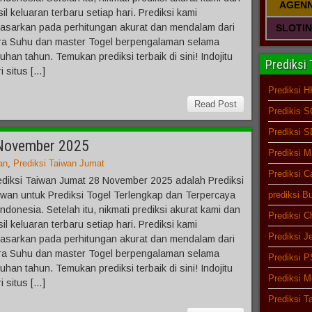
AGEN
il keluaran terbaru setiap hari. Prediksi kami
dasarkan pada perhitungan akurat dan mendalam dari
SLOTI
ra Suhu dan master Togel berpengalaman selama
uhan tahun. Temukan prediksi terbaik di sini! Indojitu
Prediksi 
i situs […]
Prediksi H
Read Post
Predikis 
Prediksi 
 November 2025
Prediksi 
an
,
Prediksi Taiwan Jumat
Prediksi 
ediksi Taiwan Jumat 28 November 2025 adalah Prediksi
iwan untuk Prediksi Togel Terlengkap dan Terpercaya
prediksi B
Indonesia. Setelah itu, nikmati prediksi akurat kami dan
Prediksi C
il keluaran terbaru setiap hari. Prediksi kami
Prediksi J
dasarkan pada perhitungan akurat dan mendalam dari
ra Suhu dan master Togel berpengalaman selama
Prediksi 
uhan tahun. Temukan prediksi terbaik di sini! Indojitu
Prediksi M
i situs […]
Prediksi T