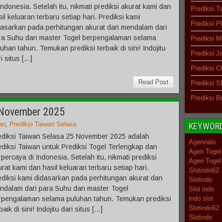
Indonesia. Setelah itu, nikmati prediksi akurat kami dan
Prediksi T
il keluaran terbaru setiap hari. Prediksi kami
Prediksi 
dasarkan pada perhitungan akurat dan mendalam dari
ra Suhu dan master Togel berpengalaman selama
Prediksi M
uhan tahun. Temukan prediksi terbaik di sini! Indojitu
Prediksi J
i situs […]
Prediksi C
Read Post
Prediksi 
Prediksi B
 November 2025
an
,
Prediksi Taiwan Selasa
KEYWOR
ediksi Taiwan Selasa 25 November 2025 adalah
Agennalo
ediksi Taiwan untuk Prediksi Togel Terlengkap dan
Agen Togel
percaya di Indonesia. Setelah itu, nikmati prediksi
Agen Togel
rat kami dan hasil keluaran terbaru setiap hari.
Slotindo62
ediksi kami didasarkan pada perhitungan akurat dan
Slotindo
ndalam dari para Suhu dan master Togel
Slot indo
rpengalaman selama puluhan tahun. Temukan prediksi
indo slot
Slotindo62
baik di sini! Indojitu dari situs […]
Slotindo