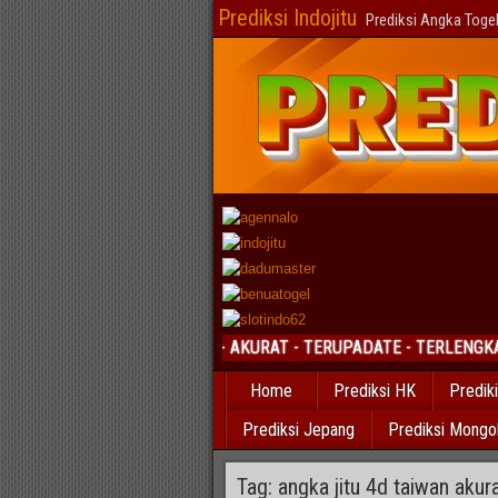
Prediksi Indojitu
Prediksi Angka Togel 
KA TOGEL ONLINE JITU - AKURAT - TERUPADATE - TERLENGKAP - T
Home
Prediksi HK
Predik
Prediksi Jepang
Prediksi Mongol
Tag:
angka jitu 4d taiwan akur