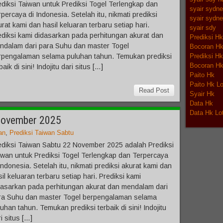
ediksi Taiwan untuk Prediksi Togel Terlengkap dan
syair sydne
percaya di Indonesia. Setelah itu, nikmati prediksi
syair sydney
rat kami dan hasil keluaran terbaru setiap hari.
syair sdy
ediksi kami didasarkan pada perhitungan akurat dan
Prediksi Hk
ndalam dari para Suhu dan master Togel
Bocoran H
rpengalaman selama puluhan tahun. Temukan prediksi
Prediksi Hk
Bocoran Hk
baik di sini! Indojitu dari situs […]
Paito Hk
Paito Hk Lo
Read Post
Syair Hk
Data Hk
Data Hk Lo
 November 2025
an
,
Prediksi Taiwan Sabtu
ediksi Taiwan Sabtu 22 November 2025 adalah Prediksi
iwan untuk Prediksi Togel Terlengkap dan Terpercaya
Indonesia. Setelah itu, nikmati prediksi akurat kami dan
il keluaran terbaru setiap hari. Prediksi kami
dasarkan pada perhitungan akurat dan mendalam dari
ra Suhu dan master Togel berpengalaman selama
uhan tahun. Temukan prediksi terbaik di sini! Indojitu
i situs […]