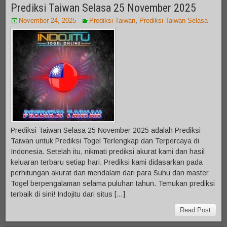
Prediksi Taiwan Selasa 25 November 2025
November 24, 2025
Prediksi Taiwan
,
Prediksi Taiwan Selasa
Prediksi Taiwan Selasa 25 November 2025 adalah Prediksi
Taiwan untuk Prediksi Togel Terlengkap dan Terpercaya di
Indonesia. Setelah itu, nikmati prediksi akurat kami dan hasil
keluaran terbaru setiap hari. Prediksi kami didasarkan pada
perhitungan akurat dan mendalam dari para Suhu dan master
Togel berpengalaman selama puluhan tahun. Temukan prediksi
terbaik di sini! Indojitu dari situs […]
Read Post