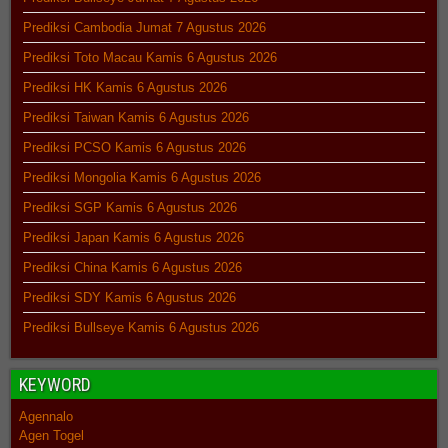
Prediksi Cambodia Jumat 7 Agustus 2026
Prediksi Toto Macau Kamis 6 Agustus 2026
Prediksi HK Kamis 6 Agustus 2026
Prediksi Taiwan Kamis 6 Agustus 2026
Prediksi PCSO Kamis 6 Agustus 2026
Prediksi Mongolia Kamis 6 Agustus 2026
Prediksi SGP Kamis 6 Agustus 2026
Prediksi Japan Kamis 6 Agustus 2026
Prediksi China Kamis 6 Agustus 2026
Prediksi SDY Kamis 6 Agustus 2026
Prediksi Bullseye Kamis 6 Agustus 2026
KEYWORD
Agennalo
Agen Togel