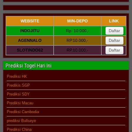
WEBSITE
MIN-DEPO
LINK
INDOJITU
Rp. 10.000,-
Daftar
AGENNALO
RP.10.000,-
Daftar
SLOTINDO62
RP.10.000,-
Daftar
Prediksi Togel Hari Ini
Prediksi HK
Predikis SGP
Prediksi SDY
Prediksi Macau
Prediksi Cambodia
prediksi Bullseye
Prediksi China