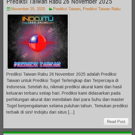
Prediksi Taiwan Rabu 26 November 2025
November 25, 2025
Prediksi Taiwan
,
Prediksi Taiwan Rabu
Prediksi Taiwan Rabu 26 November 2025 adalah Prediksi
Taiwan untuk Prediksi Togel Terlengkap dan Terpercaya di
Indonesia. Setelah itu, nikmati prediksi akurat kami dan hasil
keluaran terbaru setiap hari. Prediksi kami didasarkan pada
perhitungan akurat dan mendalam dari para Suhu dan master
Togel berpengalaman selama puluhan tahun. Temukan prediksi
terbaik di sini! Indojitu dari situs […]
Read Post