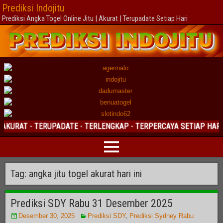
Prediksi Indojitu
Prediksi Angka Togel Online Jitu | Akurat | Terupadate Setiap Hari
AT - TERUPADATE - TERLENGKAP - TERPERCAYA SETIAP HARI DI TA
Tag:
angka jitu togel akurat hari ini
Prediksi SDY Rabu 31 Desember 2025
Desember 30, 2025
Prediksi SDY
,
Prediksi Sydney Rabu