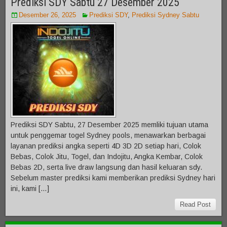
Prediksi SDY Sabtu 27 Desember 2025
Desember 26, 2025
Prediksi SDY
,
Prediksi Sydney Sabtu
Prediksi SDY Sabtu, 27 Desember 2025 memliki tujuan utama
untuk penggemar togel Sydney pools, menawarkan berbagai
layanan prediksi angka seperti 4D 3D 2D setiap hari, Colok
Bebas, Colok Jitu, Togel, dan Indojitu, Angka Kembar, Colok
Bebas 2D, serta live draw langsung dan hasil keluaran sdy.
Sebelum master prediksi kami memberikan prediksi Sydney hari
ini, kami […]
Read Post