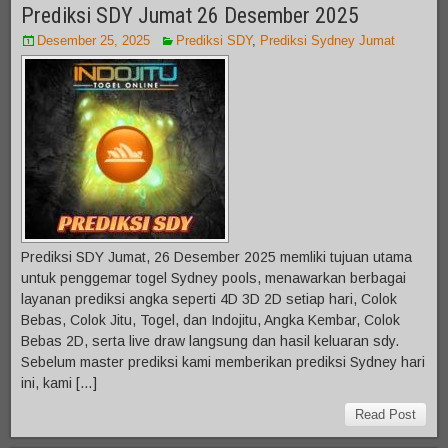
Prediksi SDY Jumat 26 Desember 2025
Desember 25, 2025
Prediksi SDY
,
Prediksi Sydney Jumat
Prediksi SDY Jumat, 26 Desember 2025 memliki tujuan utama
untuk penggemar togel Sydney pools, menawarkan berbagai
layanan prediksi angka seperti 4D 3D 2D setiap hari, Colok
Bebas, Colok Jitu, Togel, dan Indojitu, Angka Kembar, Colok
Bebas 2D, serta live draw langsung dan hasil keluaran sdy.
Sebelum master prediksi kami memberikan prediksi Sydney hari
ini, kami […]
Read Post