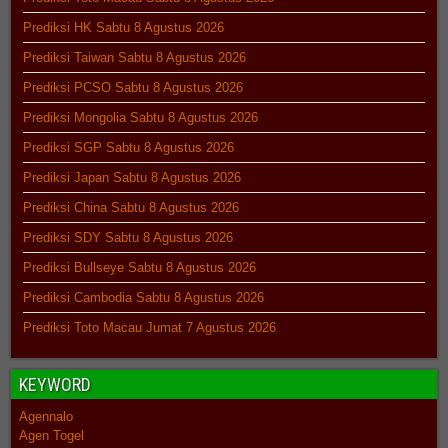
Prediksi HK Sabtu 8 Agustus 2026
Prediksi Taiwan Sabtu 8 Agustus 2026
Prediksi PCSO Sabtu 8 Agustus 2026
Prediksi Mongolia Sabtu 8 Agustus 2026
Prediksi SGP Sabtu 8 Agustus 2026
Prediksi Japan Sabtu 8 Agustus 2026
Prediksi China Sabtu 8 Agustus 2026
Prediksi SDY Sabtu 8 Agustus 2026
Prediksi Bullseye Sabtu 8 Agustus 2026
Prediksi Cambodia Sabtu 8 Agustus 2026
Prediksi Toto Macau Jumat 7 Agustus 2026
KEYWORD
Agennalo
Agen Togel