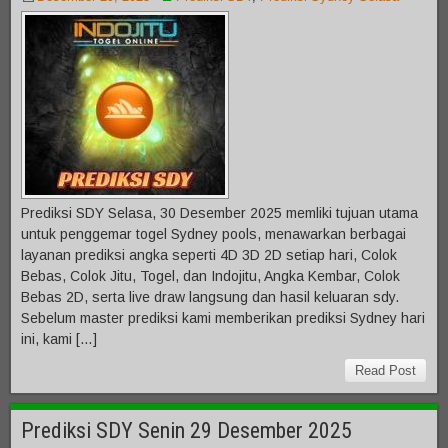
Prediksi SDY Selasa, 30 Desember 2025 memliki tujuan utama
untuk penggemar togel Sydney pools, menawarkan berbagai
layanan prediksi angka seperti 4D 3D 2D setiap hari, Colok
Bebas, Colok Jitu, Togel, dan Indojitu, Angka Kembar, Colok
Bebas 2D, serta live draw langsung dan hasil keluaran sdy.
Sebelum master prediksi kami memberikan prediksi Sydney hari
ini, kami […]
Read Post
Prediksi SDY Senin 29 Desember 2025