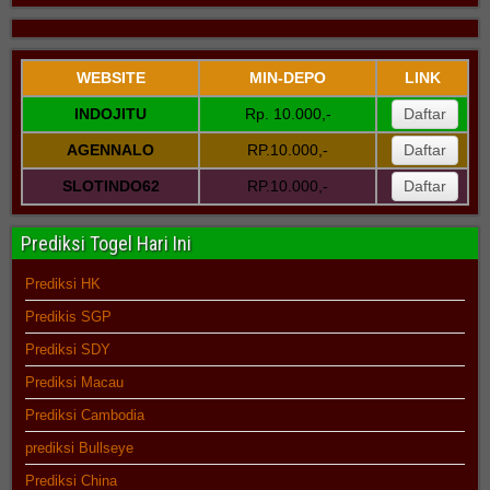
WEBSITE
MIN-DEPO
LINK
INDOJITU
Rp. 10.000,-
Daftar
AGENNALO
RP.10.000,-
Daftar
SLOTINDO62
RP.10.000,-
Daftar
Prediksi Togel Hari Ini
Prediksi HK
Predikis SGP
Prediksi SDY
Prediksi Macau
Prediksi Cambodia
prediksi Bullseye
Prediksi China