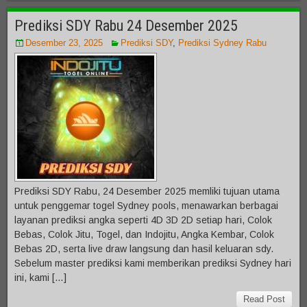
Prediksi SDY Rabu 24 Desember 2025
Desember 23, 2025
Prediksi SDY
,
Prediksi Sydney Rabu
Prediksi SDY Rabu, 24 Desember 2025 memliki tujuan utama
untuk penggemar togel Sydney pools, menawarkan berbagai
layanan prediksi angka seperti 4D 3D 2D setiap hari, Colok
Bebas, Colok Jitu, Togel, dan Indojitu, Angka Kembar, Colok
Bebas 2D, serta live draw langsung dan hasil keluaran sdy.
Sebelum master prediksi kami memberikan prediksi Sydney hari
ini, kami […]
Read Post