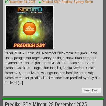
Desember 28, 2025
Prediksi SDY
,
Prediksi Sydney Senin
Prediksi SDY Senin, 29 Desember 2025 memliki tujuan utama
untuk penggemar togel Sydney pools, menawarkan berbagai
layanan prediksi angka seperti 4D 3D 2D setiap hari, Colok
Bebas, Colok Jitu, Togel, dan Indojitu, Angka Kembar, Colok
Bebas 2D, serta live draw langsung dan hasil keluaran sdy.
Sebelum master prediksi kami memberikan prediksi Sydney hari
ini, kami […]
Read Post
Prediksi SDY Minggu 28 Desember 2025