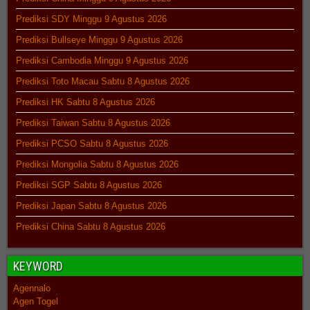
Prediksi SDY Minggu 9 Agustus 2026
Prediksi Bullseye Minggu 9 Agustus 2026
Prediksi Cambodia Minggu 9 Agustus 2026
Prediksi Toto Macau Sabtu 8 Agustus 2026
Prediksi HK Sabtu 8 Agustus 2026
Prediksi Taiwan Sabtu 8 Agustus 2026
Prediksi PCSO Sabtu 8 Agustus 2026
Prediksi Mongolia Sabtu 8 Agustus 2026
Prediksi SGP Sabtu 8 Agustus 2026
Prediksi Japan Sabtu 8 Agustus 2026
Prediksi China Sabtu 8 Agustus 2026
KEYWORD
Agennalo
Agen Togel