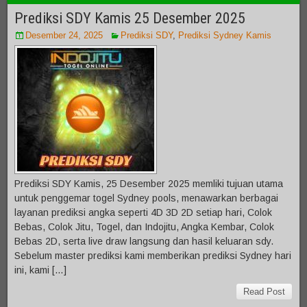
Prediksi SDY Kamis 25 Desember 2025
Desember 24, 2025
Prediksi SDY
,
Prediksi Sydney Kamis
Prediksi SDY Kamis, 25 Desember 2025 memliki tujuan utama
untuk penggemar togel Sydney pools, menawarkan berbagai
layanan prediksi angka seperti 4D 3D 2D setiap hari, Colok
Bebas, Colok Jitu, Togel, dan Indojitu, Angka Kembar, Colok
Bebas 2D, serta live draw langsung dan hasil keluaran sdy.
Sebelum master prediksi kami memberikan prediksi Sydney hari
ini, kami […]
Read Post