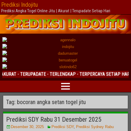
Prediksi Indojitu
Prediksi Angka Togel Online Jitu | Akurat | Terupadate Setiap Hari
AT - TERUPADATE - TERLENGKAP - TERPERCAYA SETIAP HARI DI TA
Tag:
bocoran angka setan togel jitu
Prediksi SDY Rabu 31 Desember 2025
Desember 30, 2025
Prediksi SDY
,
Prediksi Sydney Rabu