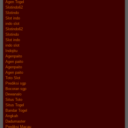
Agen Togel
Slotindo62
Slotindo
Slot indo
indo slot
Slotindo62
Slotindo
Slot indo
indo slot
Indojitu
Agenpaito
Agen paito
Agenpaito
Agen paito
Toto Slot
Prediksi sgp
Bocoran sgp
Dewanalo
Situs Toto
Situs Togel
Bandar Togel
Angkah
Dadumaster
Prediksi Macau