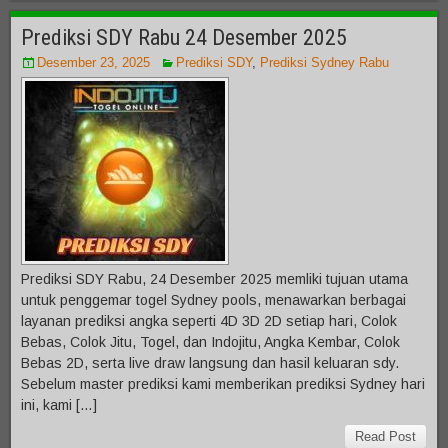
Prediksi SDY Rabu 24 Desember 2025
Desember 23, 2025
Prediksi SDY
,
Prediksi Sydney Rabu
Prediksi SDY Rabu, 24 Desember 2025 memliki tujuan utama
untuk penggemar togel Sydney pools, menawarkan berbagai
layanan prediksi angka seperti 4D 3D 2D setiap hari, Colok
Bebas, Colok Jitu, Togel, dan Indojitu, Angka Kembar, Colok
Bebas 2D, serta live draw langsung dan hasil keluaran sdy.
Sebelum master prediksi kami memberikan prediksi Sydney hari
ini, kami […]
Read Post