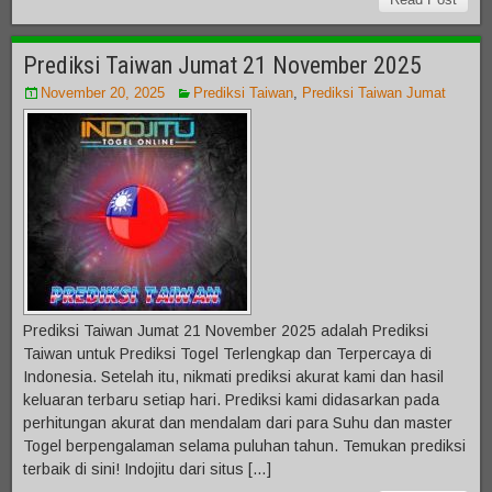
Prediksi Taiwan Jumat 21 November 2025
November 20, 2025
Prediksi Taiwan
,
Prediksi Taiwan Jumat
Prediksi Taiwan Jumat 21 November 2025 adalah Prediksi
Taiwan untuk Prediksi Togel Terlengkap dan Terpercaya di
Indonesia. Setelah itu, nikmati prediksi akurat kami dan hasil
keluaran terbaru setiap hari. Prediksi kami didasarkan pada
perhitungan akurat dan mendalam dari para Suhu dan master
Togel berpengalaman selama puluhan tahun. Temukan prediksi
terbaik di sini! Indojitu dari situs […]