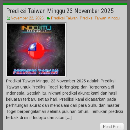
Prediksi Taiwan Minggu 23 November 2025
November 22, 2025
Prediksi Taiwan
,
Prediksi Taiwan Minggu
Prediksi Taiwan Minggu 23 November 2025 adalah Prediksi
Taiwan untuk Prediksi Togel Terlengkap dan Terpercaya di
Indonesia. Setelah itu, nikmati prediksi akurat kami dan hasil
keluaran terbaru setiap hari. Prediksi kami didasarkan pada
perhitungan akurat dan mendalam dari para Suhu dan master
Togel berpengalaman selama puluhan tahun. Temukan prediksi
terbaik di sini! Indojitu dari situs […]
Read Post