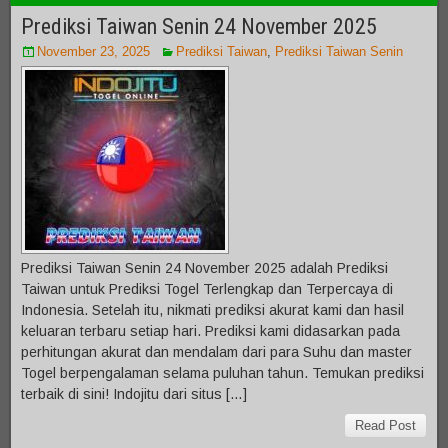
Prediksi Taiwan Senin 24 November 2025
November 23, 2025
Prediksi Taiwan
,
Prediksi Taiwan Senin
Prediksi Taiwan Senin 24 November 2025 adalah Prediksi
Taiwan untuk Prediksi Togel Terlengkap dan Terpercaya di
Indonesia. Setelah itu, nikmati prediksi akurat kami dan hasil
keluaran terbaru setiap hari. Prediksi kami didasarkan pada
perhitungan akurat dan mendalam dari para Suhu dan master
Togel berpengalaman selama puluhan tahun. Temukan prediksi
terbaik di sini! Indojitu dari situs […]
Read Post