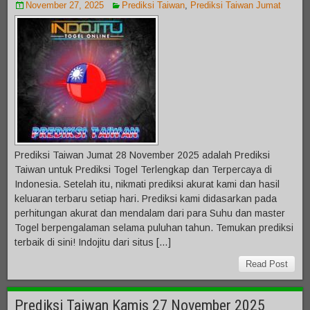
November 27, 2025
Prediksi Taiwan
,
Prediksi Taiwan Jumat
Prediksi Taiwan Jumat 28 November 2025 adalah Prediksi
Taiwan untuk Prediksi Togel Terlengkap dan Terpercaya di
Indonesia. Setelah itu, nikmati prediksi akurat kami dan hasil
keluaran terbaru setiap hari. Prediksi kami didasarkan pada
perhitungan akurat dan mendalam dari para Suhu dan master
Togel berpengalaman selama puluhan tahun. Temukan prediksi
terbaik di sini! Indojitu dari situs […]
Read Post
Prediksi Taiwan Kamis 27 November 2025