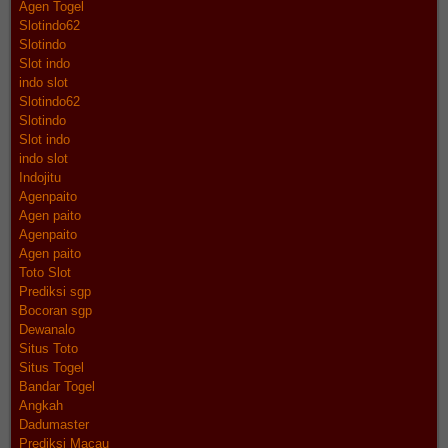
Agen Togel
Slotindo62
Slotindo
Slot indo
indo slot
Slotindo62
Slotindo
Slot indo
indo slot
Indojitu
Agenpaito
Agen paito
Agenpaito
Agen paito
Toto Slot
Prediksi sgp
Bocoran sgp
Dewanalo
Situs Toto
Situs Togel
Bandar Togel
Angkah
Dadumaster
Prediksi Macau