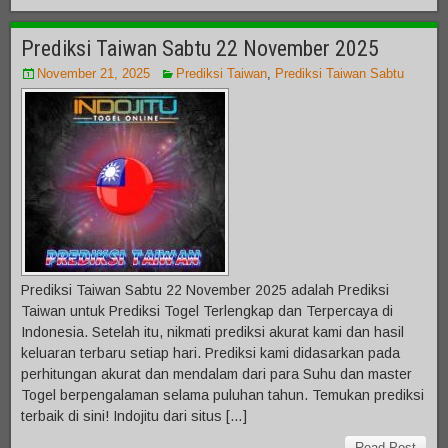
Prediksi Taiwan Sabtu 22 November 2025
November 21, 2025
Prediksi Taiwan
,
Prediksi Taiwan Sabtu
Prediksi Taiwan Sabtu 22 November 2025 adalah Prediksi
Taiwan untuk Prediksi Togel Terlengkap dan Terpercaya di
Indonesia. Setelah itu, nikmati prediksi akurat kami dan hasil
keluaran terbaru setiap hari. Prediksi kami didasarkan pada
perhitungan akurat dan mendalam dari para Suhu dan master
Togel berpengalaman selama puluhan tahun. Temukan prediksi
terbaik di sini! Indojitu dari situs […]
Read Post