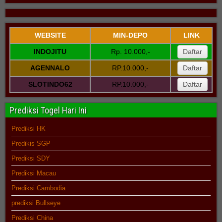
WEBSITE
MIN-DEPO
LINK
INDOJITU
Rp. 10.000,-
Daftar
AGENNALO
RP.10.000,-
Daftar
SLOTINDO62
RP.10.000,-
Daftar
Prediksi Togel Hari Ini
Prediksi HK
Predikis SGP
Prediksi SDY
Prediksi Macau
Prediksi Cambodia
prediksi Bullseye
Prediksi China