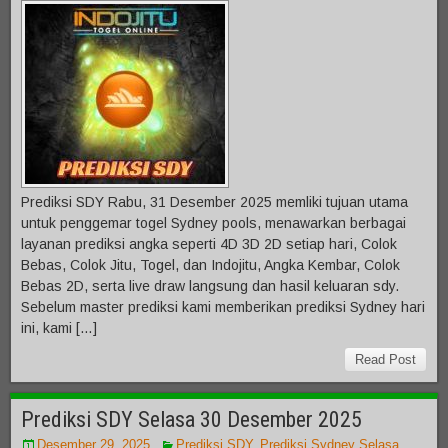
Prediksi SDY Rabu, 31 Desember 2025 memliki tujuan utama
untuk penggemar togel Sydney pools, menawarkan berbagai
layanan prediksi angka seperti 4D 3D 2D setiap hari, Colok
Bebas, Colok Jitu, Togel, dan Indojitu, Angka Kembar, Colok
Bebas 2D, serta live draw langsung dan hasil keluaran sdy.
Sebelum master prediksi kami memberikan prediksi Sydney hari
ini, kami […]
Read Post
Prediksi SDY Selasa 30 Desember 2025
Desember 29, 2025
Prediksi SDY
,
Prediksi Sydney Selasa