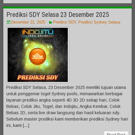
Prediksi SDY Selasa 23 Desember 2025
Desember 22, 2025
Prediksi SDY
,
Prediksi Sydney Selasa
Prediksi SDY Selasa, 23 Desember 2025 memliki tujuan utama
untuk penggemar togel Sydney pools, menawarkan berbagai
layanan prediksi angka seperti 4D 3D 2D setiap hari, Colok
Bebas, Colok Jitu, Togel, dan Indojitu, Angka Kembar, Colok
Bebas 2D, serta live draw langsung dan hasil keluaran sdy.
Sebelum master prediksi kami memberikan prediksi Sydney hari
ini, kami […]
Read Post