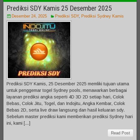
Prediksi SDY Kamis 25 Desember 2025
Desember 24, 2025
Prediksi SDY
,
Prediksi Sydney Kamis
Prediksi SDY Kamis, 25 Desember 2025 memliki tujuan utama
untuk penggemar togel Sydney pools, menawarkan berbagai
layanan prediksi angka seperti 4D 3D 2D setiap hari, Colok
Bebas, Colok Jitu, Togel, dan Indojitu, Angka Kembar, Colok
Bebas 2D, serta live draw langsung dan hasil keluaran sdy.
Sebelum master prediksi kami memberikan prediksi Sydney hari
ini, kami […]
Read Post