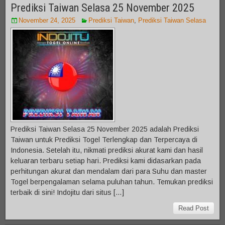
Prediksi Taiwan Selasa 25 November 2025
November 24, 2025
Prediksi Taiwan
,
Prediksi Taiwan Selasa
Prediksi Taiwan Selasa 25 November 2025 adalah Prediksi
Taiwan untuk Prediksi Togel Terlengkap dan Terpercaya di
Indonesia. Setelah itu, nikmati prediksi akurat kami dan hasil
keluaran terbaru setiap hari. Prediksi kami didasarkan pada
perhitungan akurat dan mendalam dari para Suhu dan master
Togel berpengalaman selama puluhan tahun. Temukan prediksi
terbaik di sini! Indojitu dari situs […]
Read Post