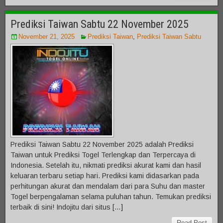
Prediksi Taiwan Sabtu 22 November 2025
November 21, 2025
Prediksi Taiwan
,
Prediksi Taiwan Sabtu
Prediksi Taiwan Sabtu 22 November 2025 adalah Prediksi
Taiwan untuk Prediksi Togel Terlengkap dan Terpercaya di
Indonesia. Setelah itu, nikmati prediksi akurat kami dan hasil
keluaran terbaru setiap hari. Prediksi kami didasarkan pada
perhitungan akurat dan mendalam dari para Suhu dan master
Togel berpengalaman selama puluhan tahun. Temukan prediksi
terbaik di sini! Indojitu dari situs […]
Read Post