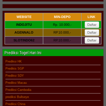
WEBSITE
MIN-DEPO
LINK
INDOJITU
Rp. 10.000,-
Daftar
AGENNALO
RP.10.000,-
Daftar
SLOTINDO62
RP.10.000,-
Daftar
Prediksi Togel Hari Ini
Prediksi HK
Predikis SGP
Prediksi SDY
Prediksi Macau
Prediksi Cambodia
prediksi Bullseye
Prediksi China