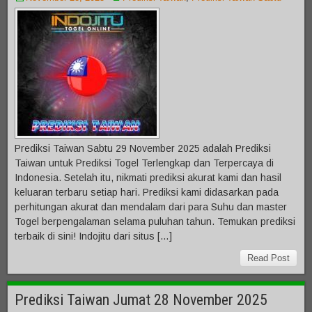
Prediksi Taiwan Sabtu 29 November 2025 adalah Prediksi
Taiwan untuk Prediksi Togel Terlengkap dan Terpercaya di
Indonesia. Setelah itu, nikmati prediksi akurat kami dan hasil
keluaran terbaru setiap hari. Prediksi kami didasarkan pada
perhitungan akurat dan mendalam dari para Suhu dan master
Togel berpengalaman selama puluhan tahun. Temukan prediksi
terbaik di sini! Indojitu dari situs […]
Read Post
Prediksi Taiwan Jumat 28 November 2025