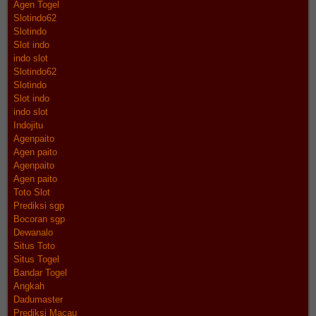
Agen Togel
Slotindo62
Slotindo
Slot indo
indo slot
Slotindo62
Slotindo
Slot indo
indo slot
Indojitu
Agenpaito
Agen paito
Agenpaito
Agen paito
Toto Slot
Prediksi sgp
Bocoran sgp
Dewanalo
Situs Toto
Situs Togel
Bandar Togel
Angkah
Dadumaster
Prediksi Macau