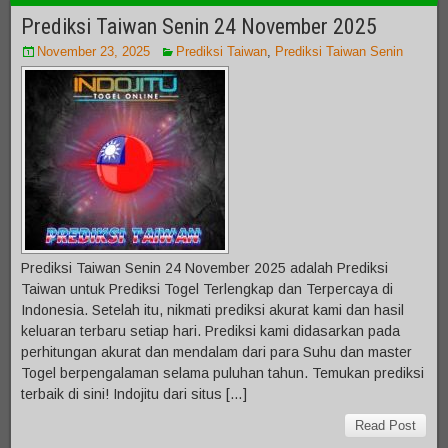
Prediksi Taiwan Senin 24 November 2025
November 23, 2025
Prediksi Taiwan
,
Prediksi Taiwan Senin
Prediksi Taiwan Senin 24 November 2025 adalah Prediksi
Taiwan untuk Prediksi Togel Terlengkap dan Terpercaya di
Indonesia. Setelah itu, nikmati prediksi akurat kami dan hasil
keluaran terbaru setiap hari. Prediksi kami didasarkan pada
perhitungan akurat dan mendalam dari para Suhu dan master
Togel berpengalaman selama puluhan tahun. Temukan prediksi
terbaik di sini! Indojitu dari situs […]
Read Post