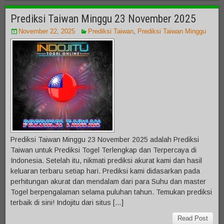
Prediksi Taiwan Minggu 23 November 2025
November 22, 2025
Prediksi Taiwan
,
Prediksi Taiwan Minggu
Prediksi Taiwan Minggu 23 November 2025 adalah Prediksi
Taiwan untuk Prediksi Togel Terlengkap dan Terpercaya di
Indonesia. Setelah itu, nikmati prediksi akurat kami dan hasil
keluaran terbaru setiap hari. Prediksi kami didasarkan pada
perhitungan akurat dan mendalam dari para Suhu dan master
Togel berpengalaman selama puluhan tahun. Temukan prediksi
terbaik di sini! Indojitu dari situs […]
Read Post