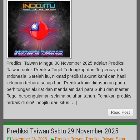
Prediksi Taiwan Minggu 30 November 2025 adalah Prediksi
Taiwan untuk Prediksi Togel Terlengkap dan Terpercaya di
Indonesia. Setelah itu, nikmati prediksi akurat kami dan hasil
keluaran terbaru setiap hari. Prediksi kami didasarkan pada
perhitungan akurat dan mendalam dari para Suhu dan master
Togel berpengalaman selama puluhan tahun. Temukan prediksi
terbaik di sini! Indojitu dari situs […]
Read Post
Prediksi Taiwan Sabtu 29 November 2025
November 28, 2025
Prediksi Taiwan
,
Prediksi Taiwan Sabtu