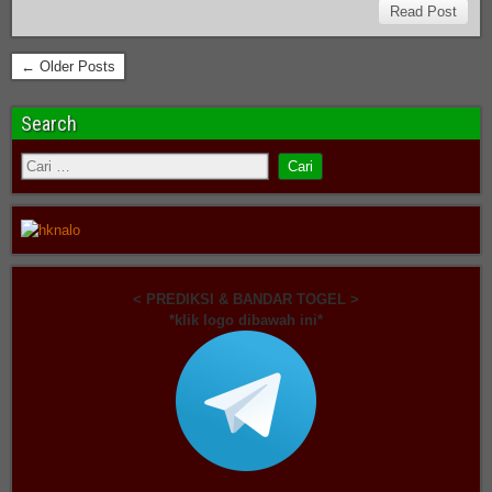
Read Post
← Older Posts
Search
< PREDIKSI & BANDAR TOGEL >
*klik logo dibawah ini*