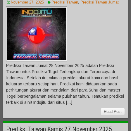
November 27, 2025
Prediksi Taiwan
,
Prediksi Taiwan Jumat
Prediksi Taiwan Jumat 28 November 2025 adalah Prediksi
Taiwan untuk Prediksi Togel Terlengkap dan Terpercaya di
Indonesia. Setelah itu, nikmati prediksi akurat kami dan hasil
keluaran terbaru setiap hari. Prediksi kami didasarkan pada
perhitungan akurat dan mendalam dari para Suhu dan master
Togel berpengalaman selama puluhan tahun. Temukan prediksi
terbaik di sini! Indojitu dari situs […]
Read Post
Prediksi Taiwan Kamis 27 November 2025