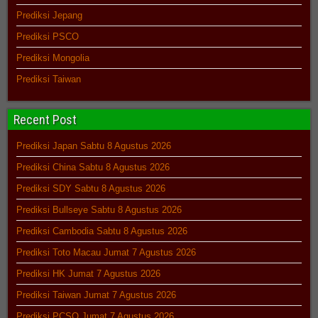
Prediksi Jepang
Prediksi PSCO
Prediksi Mongolia
Prediksi Taiwan
Recent Post
Prediksi Japan Sabtu 8 Agustus 2026
Prediksi China Sabtu 8 Agustus 2026
Prediksi SDY Sabtu 8 Agustus 2026
Prediksi Bullseye Sabtu 8 Agustus 2026
Prediksi Cambodia Sabtu 8 Agustus 2026
Prediksi Toto Macau Jumat 7 Agustus 2026
Prediksi HK Jumat 7 Agustus 2026
Prediksi Taiwan Jumat 7 Agustus 2026
Prediksi PCSO Jumat 7 Agustus 2026