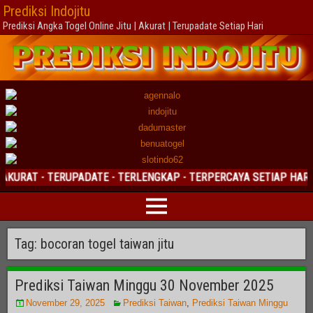
Prediksi Indojitu
Prediksi Angka Togel Online Jitu | Akurat | Terupadate Setiap Hari
T - TERUPADATE - TERLENGKAP - TERPERCAYA SETIAP HARI DI TA
Tag:
bocoran togel taiwan jitu
Prediksi Taiwan Minggu 30 November 2025
November 29, 2025
Prediksi Taiwan
,
Prediksi Taiwan Minggu