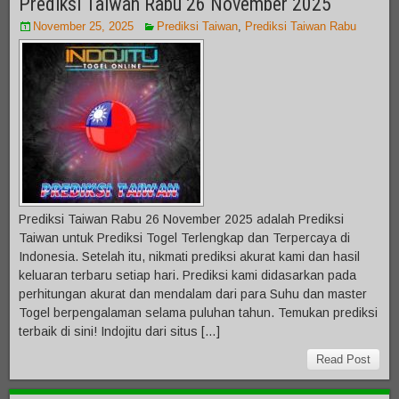
Prediksi Taiwan Rabu 26 November 2025
November 25, 2025
Prediksi Taiwan
,
Prediksi Taiwan Rabu
Prediksi Taiwan Rabu 26 November 2025 adalah Prediksi
Taiwan untuk Prediksi Togel Terlengkap dan Terpercaya di
Indonesia. Setelah itu, nikmati prediksi akurat kami dan hasil
keluaran terbaru setiap hari. Prediksi kami didasarkan pada
perhitungan akurat dan mendalam dari para Suhu dan master
Togel berpengalaman selama puluhan tahun. Temukan prediksi
terbaik di sini! Indojitu dari situs […]
Read Post