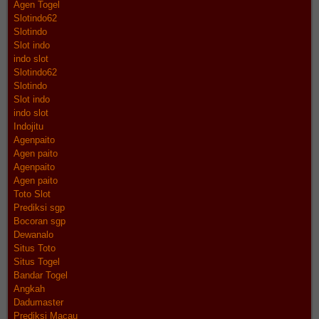
Agen Togel
Slotindo62
Slotindo
Slot indo
indo slot
Slotindo62
Slotindo
Slot indo
indo slot
Indojitu
Agenpaito
Agen paito
Agenpaito
Agen paito
Toto Slot
Prediksi sgp
Bocoran sgp
Dewanalo
Situs Toto
Situs Togel
Bandar Togel
Angkah
Dadumaster
Prediksi Macau