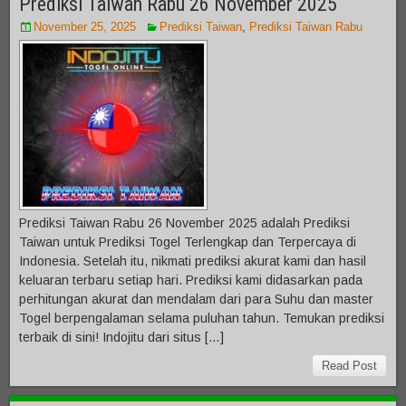
Prediksi Taiwan Rabu 26 November 2025
November 25, 2025
Prediksi Taiwan
,
Prediksi Taiwan Rabu
Prediksi Taiwan Rabu 26 November 2025 adalah Prediksi
Taiwan untuk Prediksi Togel Terlengkap dan Terpercaya di
Indonesia. Setelah itu, nikmati prediksi akurat kami dan hasil
keluaran terbaru setiap hari. Prediksi kami didasarkan pada
perhitungan akurat dan mendalam dari para Suhu dan master
Togel berpengalaman selama puluhan tahun. Temukan prediksi
terbaik di sini! Indojitu dari situs […]
Read Post