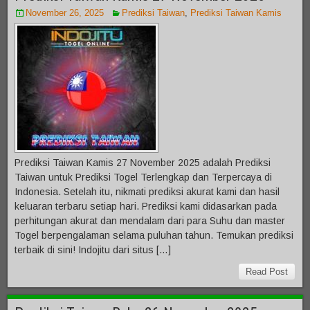
November 26, 2025
Prediksi Taiwan
,
Prediksi Taiwan Kamis
Prediksi Taiwan Kamis 27 November 2025 adalah Prediksi
Taiwan untuk Prediksi Togel Terlengkap dan Terpercaya di
Indonesia. Setelah itu, nikmati prediksi akurat kami dan hasil
keluaran terbaru setiap hari. Prediksi kami didasarkan pada
perhitungan akurat dan mendalam dari para Suhu dan master
Togel berpengalaman selama puluhan tahun. Temukan prediksi
terbaik di sini! Indojitu dari situs […]
Read Post