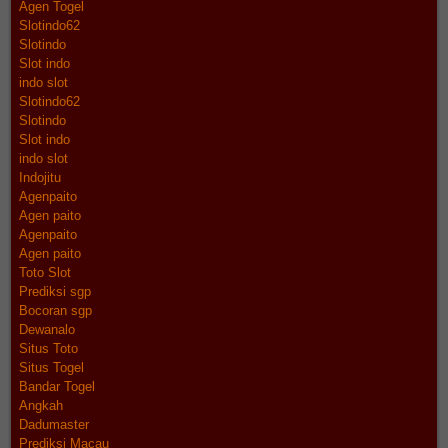
Agen Togel
Slotindo62
Slotindo
Slot indo
indo slot
Slotindo62
Slotindo
Slot indo
indo slot
Indojitu
Agenpaito
Agen paito
Agenpaito
Agen paito
Toto Slot
Prediksi sgp
Bocoran sgp
Dewanalo
Situs Toto
Situs Togel
Bandar Togel
Angkah
Dadumaster
Prediksi Macau