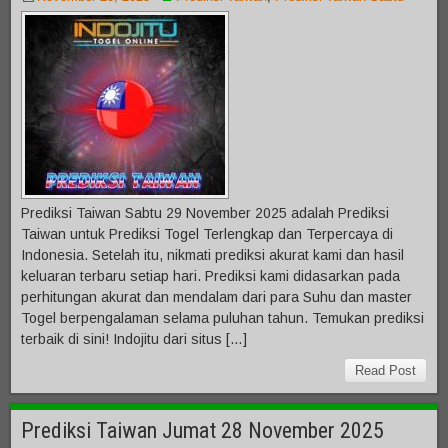
Prediksi Taiwan Sabtu 29 November 2025 adalah Prediksi
Taiwan untuk Prediksi Togel Terlengkap dan Terpercaya di
Indonesia. Setelah itu, nikmati prediksi akurat kami dan hasil
keluaran terbaru setiap hari. Prediksi kami didasarkan pada
perhitungan akurat dan mendalam dari para Suhu dan master
Togel berpengalaman selama puluhan tahun. Temukan prediksi
terbaik di sini! Indojitu dari situs […]
Read Post
Prediksi Taiwan Jumat 28 November 2025