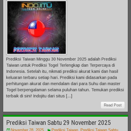
Prediksi Taiwan Minggu 30 November 2025 adalah Prediksi
Taiwan untuk Prediksi Togel Terlengkap dan Terpercaya di
Indonesia. Setelah itu, nikmati prediksi akurat kami dan hasil
keluaran terbaru setiap hari. Prediksi kami didasarkan pada
perhitungan akurat dan mendalam dari para Suhu dan master
Togel berpengalaman selama puluhan tahun. Temukan prediksi
terbaik di sini! Indojitu dari situs […]
Read Post
Prediksi Taiwan Sabtu 29 November 2025
November 28, 2025
Prediksi Taiwan
,
Prediksi Taiwan Sabtu