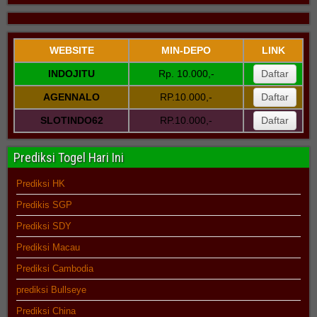
WEBSITE
MIN-DEPO
LINK
INDOJITU
Rp. 10.000,-
Daftar
AGENNALO
RP.10.000,-
Daftar
SLOTINDO62
RP.10.000,-
Daftar
Prediksi Togel Hari Ini
Prediksi HK
Predikis SGP
Prediksi SDY
Prediksi Macau
Prediksi Cambodia
prediksi Bullseye
Prediksi China