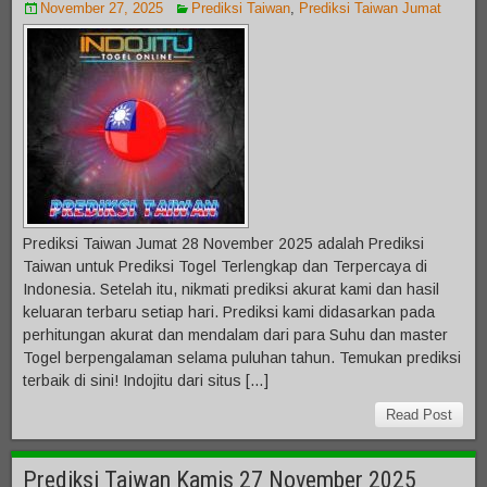
November 27, 2025
Prediksi Taiwan
,
Prediksi Taiwan Jumat
Prediksi Taiwan Jumat 28 November 2025 adalah Prediksi
Taiwan untuk Prediksi Togel Terlengkap dan Terpercaya di
Indonesia. Setelah itu, nikmati prediksi akurat kami dan hasil
keluaran terbaru setiap hari. Prediksi kami didasarkan pada
perhitungan akurat dan mendalam dari para Suhu dan master
Togel berpengalaman selama puluhan tahun. Temukan prediksi
terbaik di sini! Indojitu dari situs […]
Read Post
Prediksi Taiwan Kamis 27 November 2025