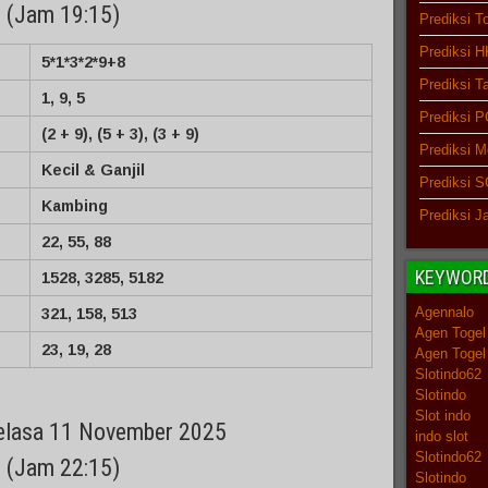
(Jam 19:15)
Prediksi T
Prediksi H
5*1*3*2*9+8
Prediksi T
1, 9, 5
Prediksi 
(2 + 9), (5 + 3), (3 + 9)
Prediksi M
Kecil & Ganjil
Prediksi 
Kambing
Prediksi J
22, 55, 88
KEYWOR
1528, 3285, 5182
Agennalo
321, 158, 513
Agen Togel
23, 19, 28
Agen Togel
Slotindo62
Slotindo
Slot indo
Selasa 11 November 2025
indo slot
Slotindo62
(Jam 22:15)
Slotindo