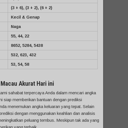
(3 + 6), (3 + 2), (6 + 2)
Kecil & Genap
Naga
55, 44, 22
8652, 5284, 5438
532, 623, 432
53, 54, 58
i Macau
Akurat
Hari ini
kami sahabat terpercaya Anda dalam mencari angka
mi siap memberikan bantuan dengan prediksi
Anda menemukan angka keluaran yang tepat. Selain
ediksi dengan menggunakan keahlian dan analisis
meningkatkan peluang tembus. Meskipun tak ada yang
rikan yang terbaik.