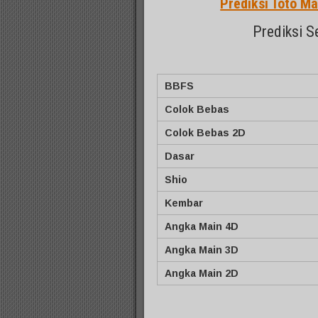
Prediksi Toto M
Prediksi 
BBFS
Colok Bebas
Colok Bebas 2D
Dasar
Shio
Kembar
Angka Main 4D
Angka Main 3D
Angka Main 2D