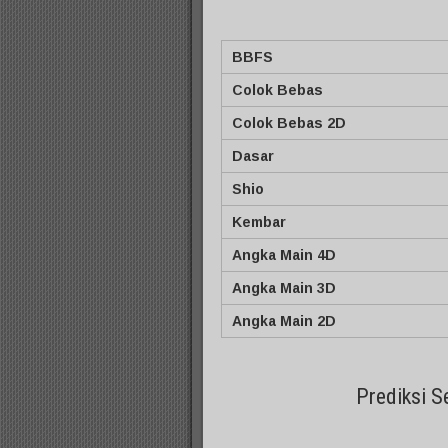
BBFS
Colok Bebas
Colok Bebas 2D
Dasar
Shio
Kembar
Angka Main 4D
Angka Main 3D
Angka Main 2D
Prediksi 