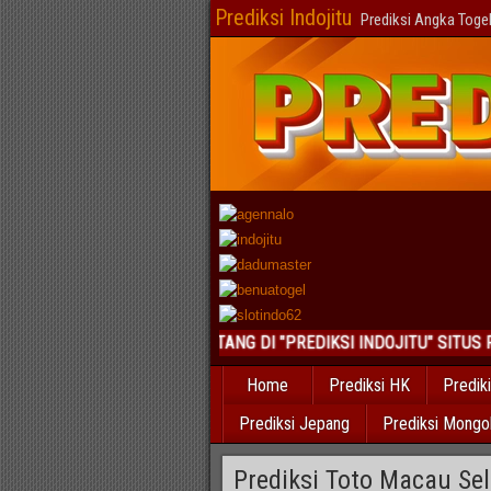
Prediksi Indojitu
Prediksi Angka Togel 
SELAMAT DATANG DI "PREDIKSI INDOJITU" SITUS RESMI PRE
Home
Prediksi HK
Predik
Prediksi Jepang
Prediksi Mongol
Prediksi Toto Macau Se