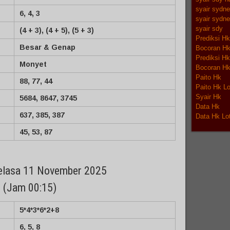
syair sydne
6, 4, 3
syair sydney
syair sdy
(4 + 3), (4 + 5), (5 + 3)
Prediksi Hk
Besar & Genap
Bocoran H
Prediksi Hk
Monyet
Bocoran Hk
Paito Hk
88, 77, 44
Paito Hk Lo
Syair Hk
5684, 8647, 3745
Data Hk
637, 385, 387
Data Hk Lo
45, 53, 87
Selasa 11 November 2025
(Jam 00:15)
5*4*3*6*2+8
6, 5, 8