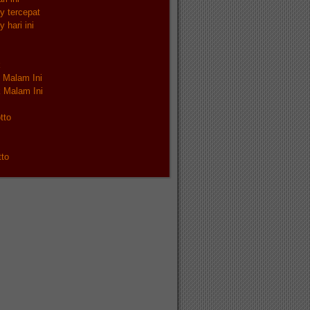
y tercepat
 hari ini
k
 Malam Ini
 Malam Ini
tto
tto