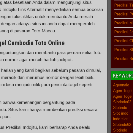
 atas kesetiaan Anda dalam mengunjungi situs
Prediksi T
us Indojitu Link Alternatif menyediakan semua bocoran
Prediksi 
dengan tulus ikhlas untuk membantu Anda meraih
Prediksi M
, dengan adanya situs ini anda dapat memperoleh
sang di pasaran Toto Macau.
Prediksi J
Prediksi C
gel Cambodia Toto Online
Prediksi 
enguntungkan dan membantu para pemain setia Toto
Prediksi B
 nomor agar meraih hadiah jackpot.
 harian yang kami bagikan sebelum pasaran dimulai,
KEYWOR
k meracik dan merumus nomor dengan lebih baik.
 bisa menjadi milik para pencinta togel seperti
Agennalo
Agen Togel
Agen Togel
Slotindo62
kan bahwa kemenangan bergantung pada
Slotindo
idu. Situs kami hanya memberikan prediksi secara
Slot indo
a pun.
indo slot
Slotindo62
us Prediksi Indojitu, kami berharap Anda selalu
Slotindo