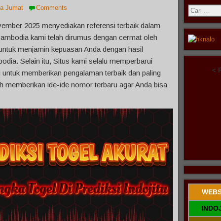
ia Jumat
Comments
ember 2025 menyediakan referensi terbaik dalam
mbodia kami telah dirumus dengan cermat oleh
 untuk menjamin kepuasan Anda dengan hasil
dia. Selain itu, Situs kami selalu memperbarui
< 
i untuk memberikan pengalaman terbaik dan paling
ah memberikan ide-ide nomor terbaru agar Anda bisa
WEBS
INDO