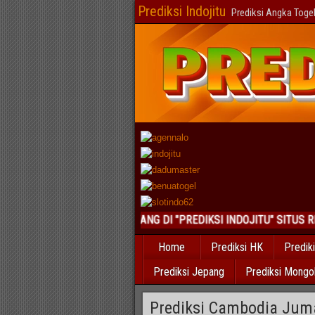
Prediksi Indojitu
Prediksi Angka Togel 
SELAMAT DATANG DI "PREDIKSI INDOJITU" SITUS RESMI PRE
Home
Prediksi HK
Predik
Prediksi Jepang
Prediksi Mongol
Prediksi Cambodia Jum