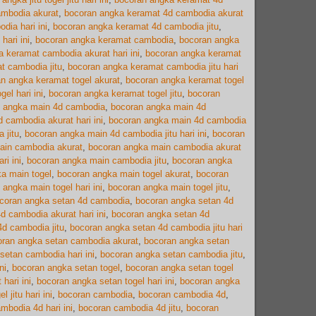
ambodia akurat
,
bocoran angka keramat 4d cambodia akurat
ia hari ini
,
bocoran angka keramat 4d cambodia jitu
,
hari ini
,
bocoran angka keramat cambodia
,
bocoran angka
 keramat cambodia akurat hari ini
,
bocoran angka keramat
t cambodia jitu
,
bocoran angka keramat cambodia jitu hari
n angka keramat togel akurat
,
bocoran angka keramat togel
el hari ini
,
bocoran angka keramat togel jitu
,
bocoran
 angka main 4d cambodia
,
bocoran angka main 4d
 cambodia akurat hari ini
,
bocoran angka main 4d cambodia
 jitu
,
bocoran angka main 4d cambodia jitu hari ini
,
bocoran
ain cambodia akurat
,
bocoran angka main cambodia akurat
i ini
,
bocoran angka main cambodia jitu
,
bocoran angka
a main togel
,
bocoran angka main togel akurat
,
bocoran
 angka main togel hari ini
,
bocoran angka main togel jitu
,
coran angka setan 4d cambodia
,
bocoran angka setan 4d
d cambodia akurat hari ini
,
bocoran angka setan 4d
d cambodia jitu
,
bocoran angka setan 4d cambodia jitu hari
oran angka setan cambodia akurat
,
bocoran angka setan
setan cambodia hari ini
,
bocoran angka setan cambodia jitu
,
ni
,
bocoran angka setan togel
,
bocoran angka setan togel
hari ini
,
bocoran angka setan togel hari ini
,
bocoran angka
 jitu hari ini
,
bocoran cambodia
,
bocoran cambodia 4d
,
mbodia 4d hari ini
,
bocoran cambodia 4d jitu
,
bocoran