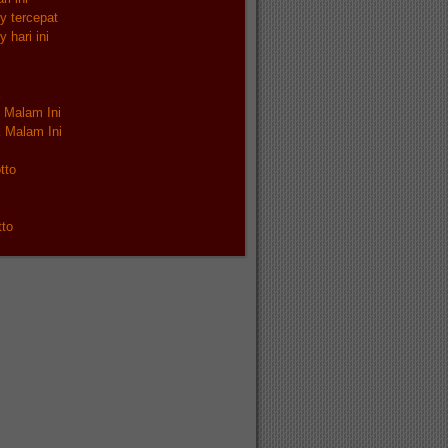
y tercepat
 hari ini
k
 Malam Ini
 Malam Ini
tto
tto