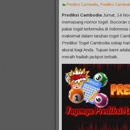
Prediksi Cambodia
,
Prediksi Cambod
Prediksi Cambodia
Jumat, 14 Nov
memasang nomor togel. Bocoran ca
pakar togel terkemuka di Indonesia
maksimal dalam taruhan togel Cambo
Prediksi Togel Cambodia setiap har
akurat bagi Anda. Tujuan kami adal
meraih hadiah jackpot terbaik.