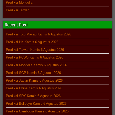
Prediksi Mongolia
Prediksi Taiwan
Recent Post
Prediksi Toto Macau Kamis 6 Agustus 2026
Prediksi HK Kamis 6 Agustus 2026
Prediksi Taiwan Kamis 6 Agustus 2026
Prediksi PCSO Kamis 6 Agustus 2026
Prediksi Mongolia Kamis 6 Agustus 2026
Prediksi SGP Kamis 6 Agustus 2026
Prediksi Japan Kamis 6 Agustus 2026
Prediksi China Kamis 6 Agustus 2026
Prediksi SDY Kamis 6 Agustus 2026
Prediksi Bullseye Kamis 6 Agustus 2026
Prediksi Cambodia Kamis 6 Agustus 2026