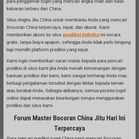
para penggemar togel yang mencari angka main dan hasil
keluaran terbaru dari China.
Situs Angka Jitu China untuk membantu Anda yang mencari
Bocoran China terpercaya, tepat, dan akurat. Kami
memberikan akses ke situs
prediksi Indojitu
ini secara
gratis, tanpa biaya apapun, sehingga Anda tidak perlu bingung
lagi memilih platform prediksi yang tepat.
Kami ingin memberikan saran manis kepada para pencari
prediksi di situs kami jika Anda meraih kemenangan dengan
bantuan prediksi dari kami, kami sangat berharap Anda mau
berbagi pengalaman tersebut dengan ikhlas kepada teman
atau kerabat Anda. Sebagia akibatnya, semua pecinta togel
online dapat merasakan keuntungan serupa menggunakan
prediksi dari situs kami.
Forum Master Bocoran China Jitu Hari Ini
Terpercaya
Para pencari prediksi togel China pasti mencari Bocoran