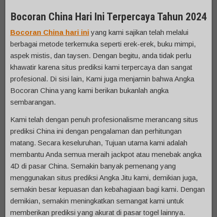
Bocoran China Hari Ini Terpercaya Tahun 2024
Bocoran China hari ini
yang kami sajikan telah melalui
berbagai metode terkemuka seperti erek-erek, buku mimpi,
aspek mistis, dan taysen. Dengan begitu, anda tidak perlu
khawatir karena situs prediksi kami terpercaya dan sangat
profesional. Di sisi lain, Kami juga menjamin bahwa Angka
Bocoran China yang kami berikan bukanlah angka
sembarangan.
Kami telah dengan penuh profesionalisme merancang situs
prediksi China ini dengan pengalaman dan perhitungan
matang. Secara keseluruhan, Tujuan utama kami adalah
membantu Anda semua meraih jackpot atau menebak angka
4D di pasar China. Semakin banyak pemenang yang
menggunakan situs prediksi Angka Jitu kami, demikian juga,
semakin besar kepuasan dan kebahagiaan bagi kami. Dengan
demikian, semakin meningkatkan semangat kami untuk
memberikan prediksi yang akurat di pasar togel lainnya.