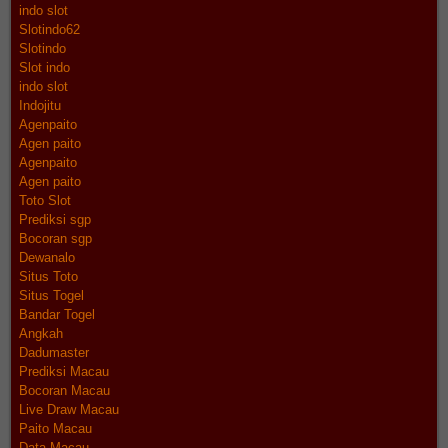
indo slot
Slotindo62
Slotindo
Slot indo
indo slot
Indojitu
Agenpaito
Agen paito
Agenpaito
Agen paito
Toto Slot
Prediksi sgp
Bocoran sgp
Dewanalo
Situs Toto
Situs Togel
Bandar Togel
Angkah
Dadumaster
Prediksi Macau
Bocoran Macau
Live Draw Macau
Paito Macau
Data Macau