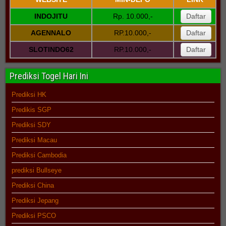
INDOJITU
Rp. 10.000,-
Daftar
AGENNALO
RP.10.000,-
Daftar
SLOTINDO62
RP.10.000,-
Daftar
Prediksi Togel Hari Ini
Prediksi HK
Predikis SGP
Prediksi SDY
Prediksi Macau
Prediksi Cambodia
prediksi Bullseye
Prediksi China
Prediksi Jepang
Prediksi PSCO