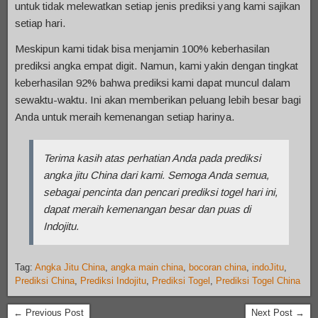
untuk tidak melewatkan setiap jenis prediksi yang kami sajikan
setiap hari.
Meskipun kami tidak bisa menjamin 100% keberhasilan
prediksi angka empat digit. Namun, kami yakin dengan tingkat
keberhasilan 92% bahwa prediksi kami dapat muncul dalam
sewaktu-waktu. Ini akan memberikan peluang lebih besar bagi
Anda untuk meraih kemenangan setiap harinya.
Terima kasih atas perhatian Anda pada prediksi
angka jitu China dari kami. Semoga Anda semua,
sebagai pencinta dan pencari prediksi togel hari ini,
dapat meraih kemenangan besar dan puas di
Indojitu.
Tag:
Angka Jitu China
,
angka main china
,
bocoran china
,
indoJitu
,
Prediksi China
,
Prediksi Indojitu
,
Prediksi Togel
,
Prediksi Togel China
← Previous Post
Next Post →