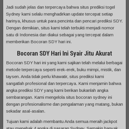
Jadi sudah jelas dan terpercaya bahwa situs prediksi togel
Sydney kami selalu menghadirkan update tercepat setiap
harinya, khusus untuk para pencinta dan pencari prediksi SDY.
Dengan demikian, situs kami telah terbukti menjadi nomor
satu di Indonesia dan diakui sebagai yang tercepat dalam
memberikan Bocoran SDY hari ini.
Bocoran SDY Hari Ini Syair Jitu Akurat
Bocoran SDY hari ini yang kami sajikan telah melalui berbagai
metode terpercaya seperti erek-erek, buku mimpi, mistik, dan
taysen. Anda tidak perlu khawatir, situs prediksi kami
sangatlah profesional dan terpercaya. Kami menjamin bahwa
angka prediksi SDY yang kami berikan bukanlah angka
sembarangan. Kami mengelola situs bocoran sydney ini
dengan profesionalisme dan pengalaman yang matang, bukan
sekadar asal-asalan.
Tujuan kami adalah membantu Anda semua meraih jackpot
atau menebak 4 angka di pasaran Sydney. Semakin banyak