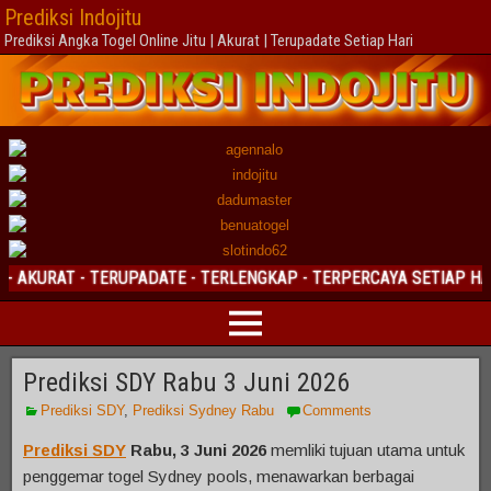
Prediksi Indojitu
Prediksi Angka Togel Online Jitu | Akurat | Terupadate Setiap Hari
KURAT - TERUPADATE - TERLENGKAP - TERPERCAYA SETIAP HARI DI
Prediksi SDY Rabu 3 Juni 2026
Prediksi SDY
,
Prediksi Sydney Rabu
Comments
Prediksi SDY
Rabu, 3 Juni 2026
memliki tujuan utama untuk
penggemar togel Sydney pools, menawarkan berbagai