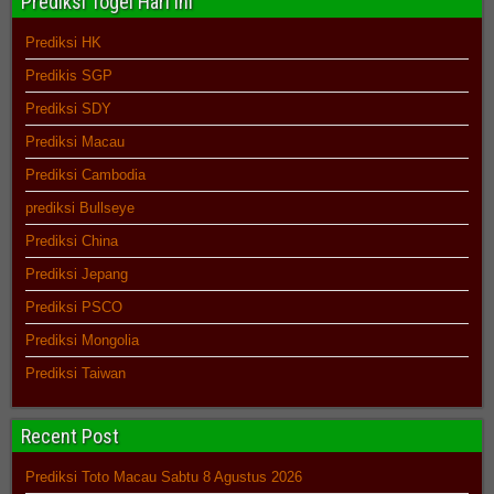
Prediksi Togel Hari Ini
Prediksi HK
Predikis SGP
Prediksi SDY
Prediksi Macau
Prediksi Cambodia
prediksi Bullseye
Prediksi China
Prediksi Jepang
Prediksi PSCO
Prediksi Mongolia
Prediksi Taiwan
Recent Post
Prediksi Toto Macau Sabtu 8 Agustus 2026