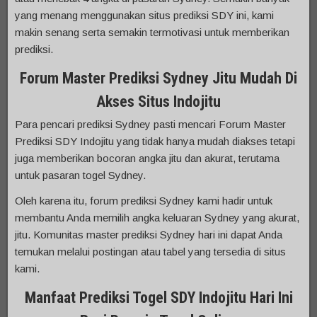
yang menang menggunakan situs prediksi SDY ini, kami
makin senang serta semakin termotivasi untuk memberikan
prediksi.
Forum Master Prediksi Sydney Jitu Mudah Di
Akses Situs Indojitu
Para pencari prediksi Sydney pasti mencari Forum Master
Prediksi SDY Indojitu yang tidak hanya mudah diakses tetapi
juga memberikan bocoran angka jitu dan akurat, terutama
untuk pasaran togel Sydney.
Oleh karena itu, forum prediksi Sydney kami hadir untuk
membantu Anda memilih angka keluaran Sydney yang akurat,
jitu. Komunitas master prediksi Sydney hari ini dapat Anda
temukan melalui postingan atau tabel yang tersedia di situs
kami.
Manfaat Prediksi Togel SDY Indojitu Hari Ini