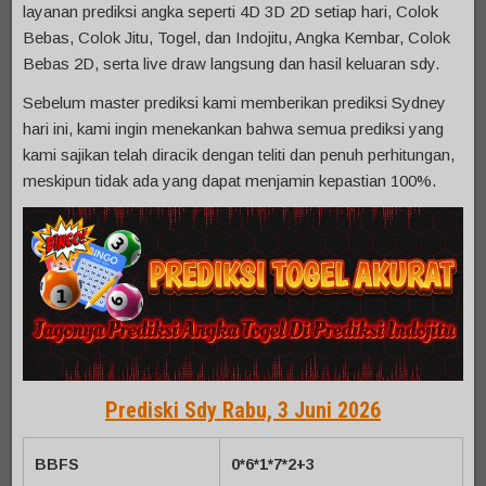
layanan prediksi angka seperti 4D 3D 2D setiap hari, Colok
Bebas, Colok Jitu, Togel, dan Indojitu, Angka Kembar, Colok
Bebas 2D, serta live draw langsung dan hasil keluaran sdy.
Sebelum master prediksi kami memberikan prediksi Sydney
hari ini, kami ingin menekankan bahwa semua prediksi yang
kami sajikan telah diracik dengan teliti dan penuh perhitungan,
meskipun tidak ada yang dapat menjamin kepastian 100%.
Prediski Sdy Rabu, 3 Juni 2026
BBFS
0*6*1*7*2+3