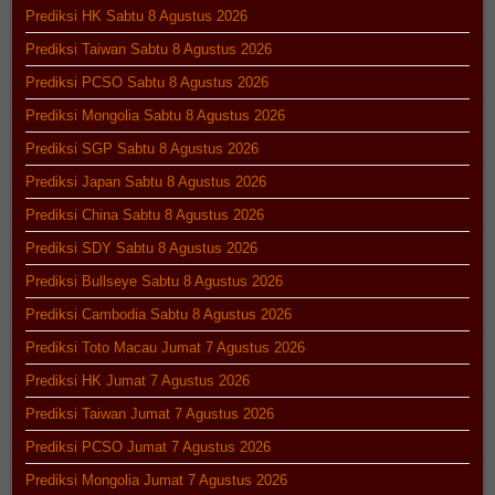
Prediksi HK Sabtu 8 Agustus 2026
Prediksi Taiwan Sabtu 8 Agustus 2026
Prediksi PCSO Sabtu 8 Agustus 2026
Prediksi Mongolia Sabtu 8 Agustus 2026
Prediksi SGP Sabtu 8 Agustus 2026
Prediksi Japan Sabtu 8 Agustus 2026
Prediksi China Sabtu 8 Agustus 2026
Prediksi SDY Sabtu 8 Agustus 2026
Prediksi Bullseye Sabtu 8 Agustus 2026
Prediksi Cambodia Sabtu 8 Agustus 2026
Prediksi Toto Macau Jumat 7 Agustus 2026
Prediksi HK Jumat 7 Agustus 2026
Prediksi Taiwan Jumat 7 Agustus 2026
Prediksi PCSO Jumat 7 Agustus 2026
Prediksi Mongolia Jumat 7 Agustus 2026