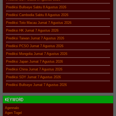
Prediksi Bullseye Sabtu 8 Agustus 2026
Prediksi Cambodia Sabtu 8 Agustus 2026
Prediksi Toto Macau Jumat 7 Agustus 2026
Prediksi HK Jumat 7 Agustus 2026
Prediksi Taiwan Jumat 7 Agustus 2026
Prediksi PCSO Jumat 7 Agustus 2026
Prediksi Mongolia Jumat 7 Agustus 2026
Prediksi Japan Jumat 7 Agustus 2026
Prediksi China Jumat 7 Agustus 2026
Prediksi SDY Jumat 7 Agustus 2026
Prediksi Bullseye Jumat 7 Agustus 2026
KEYWORD
Agennalo
Agen Togel