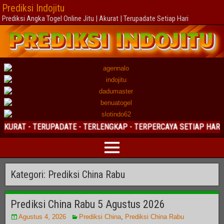
Prediksi Indojitu
Prediksi Angka Togel Online Jitu | Akurat | Terupadate Setiap Hari
AT - TERUPADATE - TERLENGKAP - TERPERCAYA SETIAP HARI DI TA
Kategori:
Prediksi China Rabu
Prediksi China Rabu 5 Agustus 2026
Agustus 4, 2026
Prediksi China
,
Prediksi China Rabu