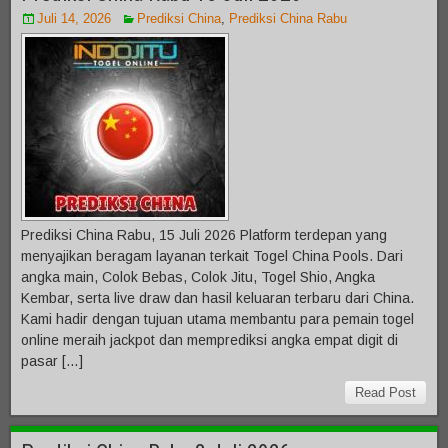
Juli 14, 2026
Prediksi China
,
Prediksi China Rabu
Prediksi China Rabu, 15 Juli 2026 Platform terdepan yang
menyajikan beragam layanan terkait Togel China Pools. Dari
angka main, Colok Bebas, Colok Jitu, Togel Shio, Angka
Kembar, serta live draw dan hasil keluaran terbaru dari China.
Kami hadir dengan tujuan utama membantu para pemain togel
online meraih jackpot dan memprediksi angka empat digit di
pasar […]
Read Post