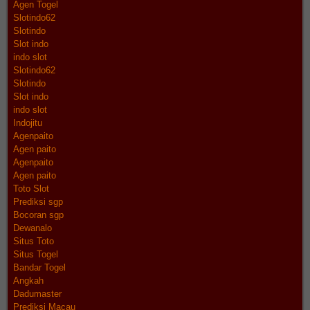
Agen Togel
Slotindo62
Slotindo
Slot indo
indo slot
Slotindo62
Slotindo
Slot indo
indo slot
Indojitu
Agenpaito
Agen paito
Agenpaito
Agen paito
Toto Slot
Prediksi sgp
Bocoran sgp
Dewanalo
Situs Toto
Situs Togel
Bandar Togel
Angkah
Dadumaster
Prediksi Macau