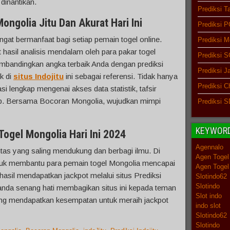
 dinantikan.
Prediksi T
 Mongolia
Jitu Dan Akurat Hari Ini
Prediksi 
angat bermanfaat bagi setiap pemain togel online.
Prediksi M
t hasil analisis mendalam oleh para pakar togel
Prediksi 
embandingkan angka terbaik Anda dengan prediksi
Prediksi J
k di
situs Indojitu
ini sebagai referensi. Tidak hanya
Prediksi C
i lengkap mengenai akses data statistik, tafsir
ap. Bersama Bocoran Mongolia, wujudkan mimpi
Prediksi 
KEYWOR
ogel Mongolia Hari Ini 2024
Agennalo
as yang saling mendukung dan berbagi ilmu. Di
Agen Togel
tuk membantu para pemain togel Mongolia mencapai
Agen Togel
asil mendapatkan jackpot melalui situs Prediksi
Slotindo62
Slotindo
 anda senang hati membagikan situs ini kepada teman
Slot indo
ang mendapatkan kesempatan untuk meraih jackpot
indo slot
Slotindo62
Slotindo