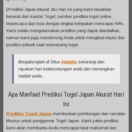
}Prediksi Japan Akurat Jitu Hari Ini yang kami tawarkan
berasal dari master Togel, sumber prediksi togel online
terpercaya dari Asia dengan tingkat ketepatan mencapai 94%.
Kami selalu mengutamakan prediksi yang dapat diandalkan,
namun kami juga mendorong Anda untuk mengikuti intuisi dan
prediksi pribadi saat memasang togel.
Bergabunglah di Situs
Indojitu
sekarang dan
rayakan hari keberuntungan anda dan menangkan
hadiah anda..
Apa Manfaat Prediksi Togel Japan Akurat Hari
Ini
Prediksi Togel Japan
memberikan perhitungan dan ramalan
khusus untuk penggemar Togel Japan. Kami yakin prediksi
kami akan membantu Anda mencapai hasil maksimal dan