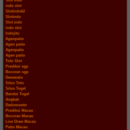
Slot indo
indo slot
Slotindo62
Slotindo
Slot indo
indo slot
Indojitu
Agenpaito
Agen paito
Agenpaito
Agen paito
Toto Slot
Prediksi sgp
Bocoran sgp
Dewanalo
Situs Toto
Situs Togel
Bandar Togel
Angkah
Dadumaster
Prediksi Macau
Bocoran Macau
Live Draw Macau
Paito Macau