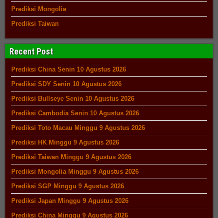
Prediksi Mongolia
Prediksi Taiwan
Recent Post
Prediksi China Senin 10 Agustus 2026
Prediksi SDY Senin 10 Agustus 2026
Prediksi Bullseye Senin 10 Agustus 2026
Prediksi Cambodia Senin 10 Agustus 2026
Prediksi Toto Macau Minggu 9 Agustus 2026
Prediksi HK Minggu 9 Agustus 2026
Prediksi Taiwan Minggu 9 Agustus 2026
Prediksi Mongolia Minggu 9 Agustus 2026
Prediksi SGP Minggu 9 Agustus 2026
Prediksi Japan Minggu 9 Agustus 2026
Prediksi China Minggu 9 Agustus 2026