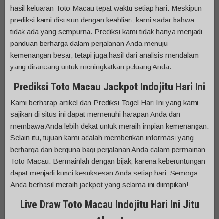
hasil keluaran Toto Macau tepat waktu setiap hari. Meskipun
prediksi kami disusun dengan keahlian, kami sadar bahwa
tidak ada yang sempurna. Prediksi kami tidak hanya menjadi
panduan berharga dalam perjalanan Anda menuju
kemenangan besar, tetapi juga hasil dari analisis mendalam
yang dirancang untuk meningkatkan peluang Anda.
Prediksi Toto Macau Jackpot Indojitu Hari Ini
Kami berharap artikel dan Prediksi Togel Hari Ini yang kami
sajikan di situs ini dapat memenuhi harapan Anda dan
membawa Anda lebih dekat untuk meraih impian kemenangan.
Selain itu, tujuan kami adalah memberikan informasi yang
berharga dan berguna bagi perjalanan Anda dalam permainan
Toto Macau. Bermainlah dengan bijak, karena keberuntungan
dapat menjadi kunci kesuksesan Anda setiap hari. Semoga
Anda berhasil meraih jackpot yang selama ini diimpikan!
Live Draw Toto Ma
c
au Indojitu Hari Ini
Jitu