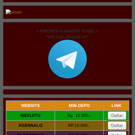
< PREDIKSI & BANDAR TOGEL >
*klik logo dibawah ini*
WEBSITE
MIN-DEPO
LINK
INDOJITU
Rp. 10.000,-
Daftar
AGENNALO
RP.10.000,-
Daftar