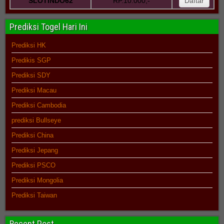
SLOTINDO62
RP.10.000,-
Daftar
Prediksi Togel Hari Ini
Prediksi HK
Predikis SGP
Prediksi SDY
Prediksi Macau
Prediksi Cambodia
prediksi Bullseye
Prediksi China
Prediksi Jepang
Prediksi PSCO
Prediksi Mongolia
Prediksi Taiwan
Recent Post