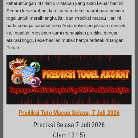
keberuntungan 4D dan 5D Macau yang akan keluar hari ini.
Secara keseluruhan, kami paham betul hasrat para pecinta
togel untuk meraih angka jitu, dan Prediksi Macau Hari ini
hadir sebagai sahabat setia Anda dalam perjalanan menarik
ini. Ingatlah, meskipun kami menyajikan prediksi dengan
akurasi tinggi, keberhasilan mutlak hanya terletak di tangan
Tuhan.
Prediksi Toto Macau Selasa, 7 Juli 2026
Prediksi Selasa 7 Juli 2026
(Jam 13:15)