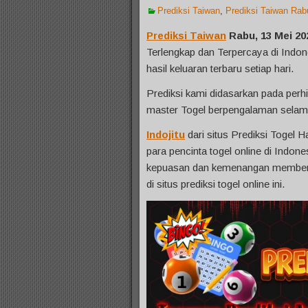
Prediksi Taiwan
,
Prediksi Taiwan Rab
Prediksi Taiwan
Rabu, 13 Mei 20
Terlengkap dan Terpercaya di Indones
hasil keluaran terbaru setiap hari.
Prediksi kami didasarkan pada perh
master Togel berpengalaman selama 
Indojitu
dari situs Prediksi Togel 
para pencinta togel online di Indon
kepuasan dan kemenangan member pr
di situs prediksi togel online ini.