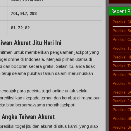
Recent P
701, 917, 298
Prediksi 
81, 72, 82
Prediksi B
Prediksi 
iwan Akurat Jitu Hari Ini
Prediksi T
omitmen untuk memberikan pengalaman jackpot yang
Prediksi 
gel online di Indonesia. Menjadi pilihan utama di
Prediksi T
i dan bocoran secara gratis. Selain itu, anda tidak
lah teruji selama puluhan tahun dalam merumuskan
Prediksi 
Prediksi M
gajak para pecinta togel online untuk selalu
Prediksi 
prediksi kami kepada teman dan kerabat di mana pun
Prediksi J
kita bisa bersama-sama meraih jackpot!
Prediksi C
i Angka Taiwan
Akurat
Prediksi 
ediksi togel jitu dan akurat di situs kami, yang siap
Prediksi B