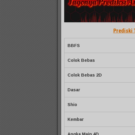
Prediski 
BBFS
Colok Bebas
Colok Bebas 2D
Dasar
Shio
Kembar
Angka Main 4D