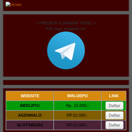
< PREDIKSI & BANDAR TOGEL >
*klik logo dibawah ini*
WEBSITE
MIN-DEPO
LINK
INDOJITU
Rp. 10.000,-
Daftar
AGENNALO
RP.10.000,-
Daftar
SLOTINDO62
RP.10.000,-
Daftar