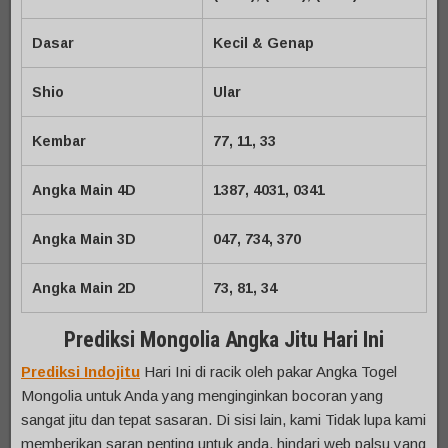
Dasar
Kecil & Genap
Shio
Ular
Kembar
77, 11, 33
Angka Main 4D
1387, 4031, 0341
Angka Main 3D
047, 734, 370
Angka Main 2D
73, 81, 34
Prediksi Mongolia Angka Jitu Hari Ini
Prediksi Indojitu
Hari Ini di racik oleh pakar Angka Togel
Mongolia untuk Anda yang menginginkan bocoran yang
sangat jitu dan tepat sasaran. Di sisi lain, kami Tidak lupa kami
memberikan saran penting untuk anda, hindari web palsu yang