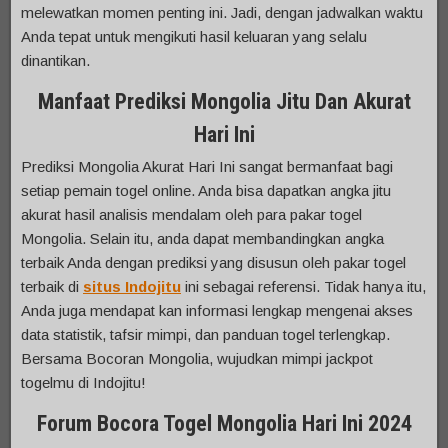
melewatkan momen penting ini. Jadi, dengan jadwalkan waktu
Anda tepat untuk mengikuti hasil keluaran yang selalu
dinantikan.
Manfaat Prediksi Mongolia
Jitu Dan Akurat
Hari Ini
Prediksi Mongolia Akurat Hari Ini sangat bermanfaat bagi
setiap pemain togel online. Anda bisa dapatkan angka jitu
akurat hasil analisis mendalam oleh para pakar togel
Mongolia. Selain itu, anda dapat membandingkan angka
terbaik Anda dengan prediksi yang disusun oleh pakar togel
terbaik di
situs Indojitu
ini sebagai referensi. Tidak hanya itu,
Anda juga mendapat kan informasi lengkap mengenai akses
data statistik, tafsir mimpi, dan panduan togel terlengkap.
Bersama Bocoran Mongolia, wujudkan mimpi jackpot
togelmu di Indojitu!
Forum Bocora Togel Mongolia Hari Ini 2024