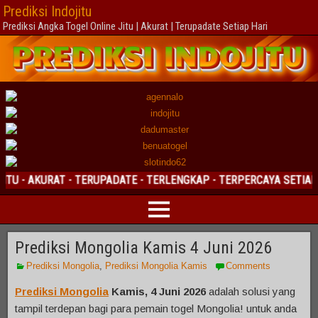
Prediksi Indojitu
Prediksi Angka Togel Online Jitu | Akurat | Terupadate Setiap Hari
 - AKURAT - TERUPADATE - TERLENGKAP - TERPERCAYA SETIAP HAR
Prediksi Mongolia Kamis 4 Juni 2026
Prediksi Mongolia
,
Prediksi Mongolia Kamis
Comments
Prediksi Mongolia
Kamis, 4 Juni 2026
adalah solusi yang
tampil terdepan bagi para pemain togel Mongolia! untuk anda