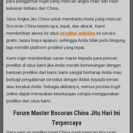
para penggemar togel yang mencari angka main dan hasil
keluaran terbaru dari China.
Situs Angka Jitu China untuk membantu Anda yang mencari
Bocoran China terpercaya, tepat, dan akurat. Kami
memberikan akses ke situs
prediksi Indojitu
ini secara
gratis, tanpa biaya apapun, sehingga Anda tidak perlu bingung
lagi memilih platform prediksi yang tepat.
Kami ingin memberikan saran manis kepada para pencari
prediksi di situs kami jika Anda meraih kemenangan dengan
bantuan prediksi dari kami, kami sangat berharap Anda mau
berbagi pengalaman tersebut dengan ikhlas kepada teman
atau kerabat Anda. Sebagia akibatnya, semua pecinta togel
online dapat merasakan keuntungan serupa menggunakan
prediksi dari situs kami.
Forum Master Bocoran China Jitu Hari Ini
Terpercaya
Para pencari prediksi togel China pasti mencari Bocoran