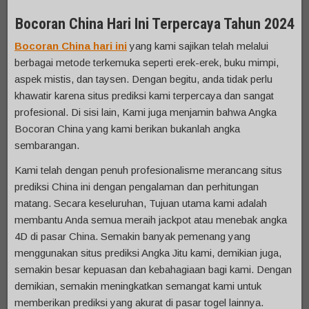
Bocoran China Hari Ini Terpercaya Tahun 2024
Bocoran China hari ini
yang kami sajikan telah melalui
berbagai metode terkemuka seperti erek-erek, buku mimpi,
aspek mistis, dan taysen. Dengan begitu, anda tidak perlu
khawatir karena situs prediksi kami terpercaya dan sangat
profesional. Di sisi lain, Kami juga menjamin bahwa Angka
Bocoran China yang kami berikan bukanlah angka
sembarangan.
Kami telah dengan penuh profesionalisme merancang situs
prediksi China ini dengan pengalaman dan perhitungan
matang. Secara keseluruhan, Tujuan utama kami adalah
membantu Anda semua meraih jackpot atau menebak angka
4D di pasar China. Semakin banyak pemenang yang
menggunakan situs prediksi Angka Jitu kami, demikian juga,
semakin besar kepuasan dan kebahagiaan bagi kami. Dengan
demikian, semakin meningkatkan semangat kami untuk
memberikan prediksi yang akurat di pasar togel lainnya.