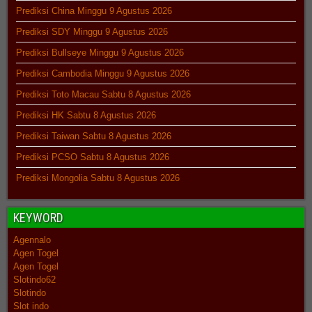
Prediksi China Minggu 9 Agustus 2026
Prediksi SDY Minggu 9 Agustus 2026
Prediksi Bullseye Minggu 9 Agustus 2026
Prediksi Cambodia Minggu 9 Agustus 2026
Prediksi Toto Macau Sabtu 8 Agustus 2026
Prediksi HK Sabtu 8 Agustus 2026
Prediksi Taiwan Sabtu 8 Agustus 2026
Prediksi PCSO Sabtu 8 Agustus 2026
Prediksi Mongolia Sabtu 8 Agustus 2026
KEYWORD
Agennalo
Agen Togel
Agen Togel
Slotindo62
Slotindo
Slot indo