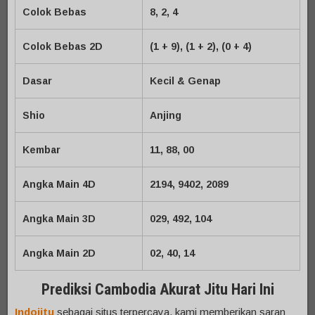
Colok Bebas
8, 2, 4
Colok Bebas 2D
(1 + 9), (1 + 2), (0 + 4)
Dasar
Kecil & Genap
Shio
Anjing
Kembar
11, 88, 00
Angka Main 4D
2194, 9402, 2089
Angka Main 3D
029, 492, 104
Angka Main 2D
02, 40, 14
Prediksi Cambodia Akurat Jitu Hari Ini
Indojitu
sebagai situs terpercaya, kami memberikan saran