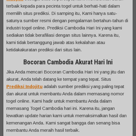
terbaik kepada para pecinta togel untuk berhati-hati dalam
memilih situs prediksi. Di samping itu, Kami hanya satu-
satunya sumber resmi dengan pengalaman bertahun-tahun di
industri togel online. Prediksi Cambodia Hari Ini yang kami
sediakan tidak berafiliasi dengan situs lainnya. Karena itu,
kami tidak bertanggung jawab atas kekalahan atau
ketidakakuratan prediksi dari situs lain.
Bocoran Cambodia
Akurat Hari Ini
Jika Anda mencari Bocoran Cambodia Hari Ini yang jitu dan
akurat, Anda telah datang ke tempat yang tepat. Situs
Prediksi Indojitu
adalah sumber prediksi yang paling tepat
dan akurat untuk membantu Anda dalam memasang nomor
togel online. Kami hadir untuk membantu Anda dalam
memasang Togel Cambodia hari ini. Karena itu, jangan
lewatkan update harian kami untuk memaksimalkan hasil dan
kemenangan Anda. Kami sangat bangga dan senang bisa
membantu Anda meraih hasil terbaik.