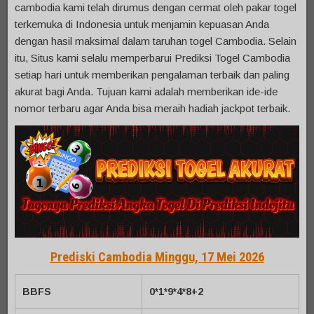
cambodia kami telah dirumus dengan cermat oleh pakar togel
terkemuka di Indonesia untuk menjamin kepuasan Anda
dengan hasil maksimal dalam taruhan togel Cambodia. Selain
itu, Situs kami selalu memperbarui Prediksi Togel Cambodia
setiap hari untuk memberikan pengalaman terbaik dan paling
akurat bagi Anda. Tujuan kami adalah memberikan ide-ide
nomor terbaru agar Anda bisa meraih hadiah jackpot terbaik.
Prediski Cambodia Minggu, 17 Mei 2026
BBFS
0*1*9*4*8+2