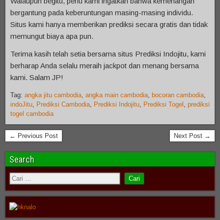
Walaupun begitu, perlu kami ingatkan bahwa kemenangan
bergantung pada keberuntungan masing-masing individu.
Situs kami hanya memberikan prediksi secara gratis dan tidak
memungut biaya apa pun.
Terima kasih telah setia bersama situs Prediksi Indojitu, kami
berharap Anda selalu meraih jackpot dan menang bersama
kami. Salam JP!
Tag:
angka jitu cambodia
,
angka main cambodia
,
bocoran cambodia
,
indoJitu
,
Prediksi Cambodia
,
Prediksi Indojitu
,
Prediksi Togel
,
prediksi
togel cambodia
← Previous Post
Next Post →
Search