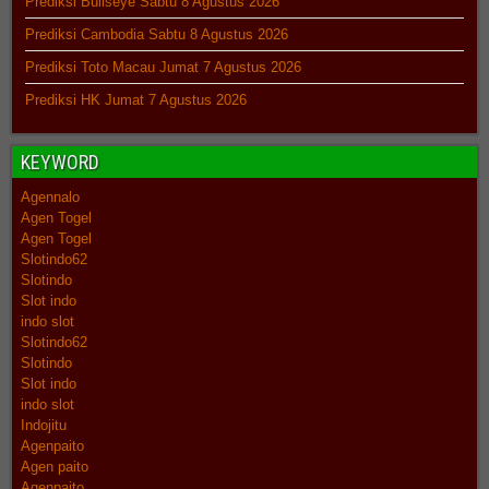
Prediksi Bullseye Sabtu 8 Agustus 2026
Prediksi Cambodia Sabtu 8 Agustus 2026
Prediksi Toto Macau Jumat 7 Agustus 2026
Prediksi HK Jumat 7 Agustus 2026
KEYWORD
Agennalo
Agen Togel
Agen Togel
Slotindo62
Slotindo
Slot indo
indo slot
Slotindo62
Slotindo
Slot indo
indo slot
Indojitu
Agenpaito
Agen paito
Agenpaito