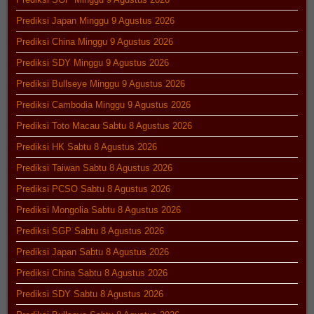
Prediksi Japan Minggu 9 Agustus 2026
Prediksi China Minggu 9 Agustus 2026
Prediksi SDY Minggu 9 Agustus 2026
Prediksi Bullseye Minggu 9 Agustus 2026
Prediksi Cambodia Minggu 9 Agustus 2026
Prediksi Toto Macau Sabtu 8 Agustus 2026
Prediksi HK Sabtu 8 Agustus 2026
Prediksi Taiwan Sabtu 8 Agustus 2026
Prediksi PCSO Sabtu 8 Agustus 2026
Prediksi Mongolia Sabtu 8 Agustus 2026
Prediksi SGP Sabtu 8 Agustus 2026
Prediksi Japan Sabtu 8 Agustus 2026
Prediksi China Sabtu 8 Agustus 2026
Prediksi SDY Sabtu 8 Agustus 2026