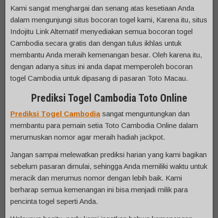
Kami sangat menghargai dan senang atas kesetiaan Anda
dalam mengunjungi situs bocoran togel kami, Karena itu, situs
Indojitu Link Alternatif menyediakan semua bocoran togel
Cambodia secara gratis dan dengan tulus ikhlas untuk
membantu Anda meraih kemenangan besar. Oleh karena itu,
dengan adanya situs ini anda dapat memperoleh bocoran
togel Cambodia untuk dipasang di pasaran Toto Macau.
Prediksi Togel Cambodia Toto Online
Prediksi Togel Cambodia
sangat menguntungkan dan
membantu para pemain setia Toto Cambodia Online dalam
merumuskan nomor agar meraih hadiah jackpot.
Jangan sampai melewatkan prediksi harian yang kami bagikan
sebelum pasaran dimulai, sehingga Anda memiliki waktu untuk
meracik dan merumus nomor dengan lebih baik. Kami
berharap semua kemenangan ini bisa menjadi milik para
pencinta togel seperti Anda.