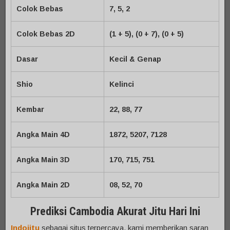
Colok Bebas
7, 5, 2
Colok Bebas 2D
(1 + 5), (0 + 7), (0 + 5)
Dasar
Kecil & Genap
Shio
Kelinci
Kembar
22, 88, 77
Angka Main 4D
1872, 5207, 7128
Angka Main 3D
170, 715, 751
Angka Main 2D
08, 52, 70
Prediksi Cambodia Akurat Jitu Hari Ini
Indojitu
sebagai situs terpercaya, kami memberikan saran